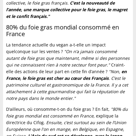
collective, le foie gras français.
C’est la nouveauté de
l’année, une marque collective pour le foie gras, le magret
et le confit français."
80% du foie gras mondial consommé en
France
La tendance actuelle du vegan a-t-elle un impact
quelconque sur les ventes ?
"On n’a jamais consommé
autant de foie gras que maintenant, même si des personnes
qui ne connaissent rien à notre secteur font peur."
Craint-
elle des actions de leur part en cette fin d’année ?
"Non,
en
France, le foie gras est cher au cœur des Français
. C’est le
patrimoine culturel et gastronomique de la France. Il y a cet
attachement à cette gourmandise qui fait la réputation de
notre pays dans le monde entier."
D’ailleurs, où consomme-t-on du foie gras ? En fait,
"80% du
foie gras mondial est consommé en France,
explique la
directrice du Cifog.
Ensuite, c’est surtout au sein de l’Union
Européenne que l'on en mange, en Belgique, en Espagne,
en Suisse.
L’Asie du sud est se développe, avec le Japon,