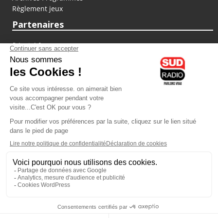
Règlement jeux
Partenaires
fiducial.fr
lyoncapitale.fr
olympique-et-lyonnais.com
L'application Iphone / Android
Téléchargez l'application
Les cookies
Gestion des cookies
Crédit photos : ©Sud Radio / Pierre Olivier
00H00
-
02H00
02H00 - 03H00