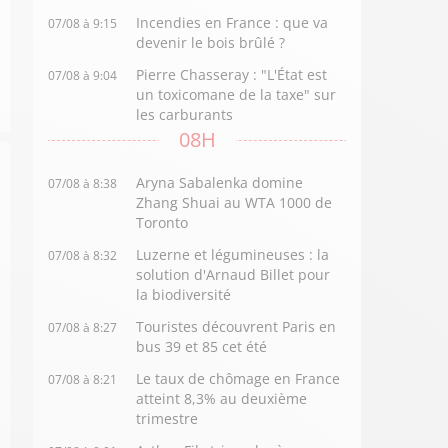
Incendies en France : que va
07/08 à 9:15
devenir le bois brûlé ?
Pierre Chasseray : "L'État est
07/08 à 9:04
un toxicomane de la taxe" sur
les carburants
08H
Aryna Sabalenka domine
07/08 à 8:38
Zhang Shuai au WTA 1000 de
Toronto
Luzerne et légumineuses : la
07/08 à 8:32
solution d'Arnaud Billet pour
la biodiversité
Touristes découvrent Paris en
07/08 à 8:27
bus 39 et 85 cet été
Le taux de chômage en France
07/08 à 8:21
atteint 8,3% au deuxième
trimestre