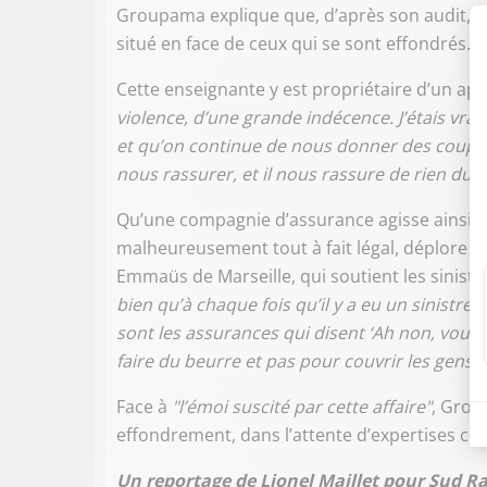
Groupama explique que, d’après son audit, il
situé en face de ceux qui se sont effondrés.
Cette enseignante y est propriétaire d’un ap
violence, d’une grande indécence. J’étais vraim
et qu’on continue de nous donner des coups d
nous rassurer, et il nous rassure de rien du t
Qu’une compagnie d’assurance agisse ainsi, c
malheureusement tout à fait légal, déplore 
Emmaüs de Marseille, qui soutient les sinistr
bien qu’à chaque fois qu’il y a eu un sinistre,
sont les assurances qui disent ‘Ah non, vous 
faire du beurre et pas pour couvrir les gens."
Face à
"l’émoi suscité par cette affaire"
, Grou
effondrement, dans l’attente d’expertises c
Un reportage de Lionel Maillet pour Sud R