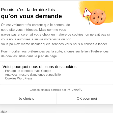
 y a trop de risques d’effondrement pour cet immeuble,
partement :
"C’est d’une grande cruauté, d’une grande
ent très, très en colère. J’ai l’impression qu’on est à terre
e pied. Un assureur, c’est fait pour nous assurer, pour
out."
’est peut-être très choquant, mais c’est
Fatih Bouaoura, le vice-président de la communauté
és :
"Tous les syndics, notamment bénévoles, savent très
 ont été multipliées par deux ou par trois. Quelques fois, ce
n’êtes pas assez rentables’. Les assurances sont là pour
pama fait machine arrière et rétablit la garantie
omplémentaires.
adio