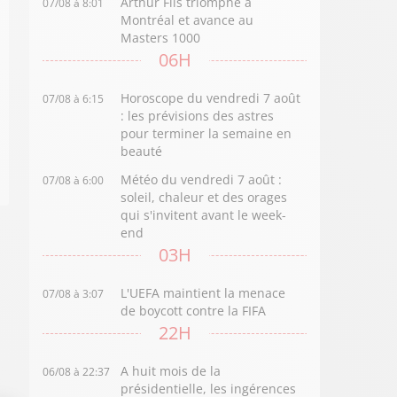
Arthur Fils triomphe à
07/08 à 8:01
Montréal et avance au
Masters 1000
06H
Horoscope du vendredi 7 août
07/08 à 6:15
: les prévisions des astres
pour terminer la semaine en
beauté
Météo du vendredi 7 août :
07/08 à 6:00
soleil, chaleur et des orages
qui s'invitent avant le week-
end
03H
L'UEFA maintient la menace
07/08 à 3:07
de boycott contre la FIFA
22H
A huit mois de la
06/08 à 22:37
présidentielle, les ingérences