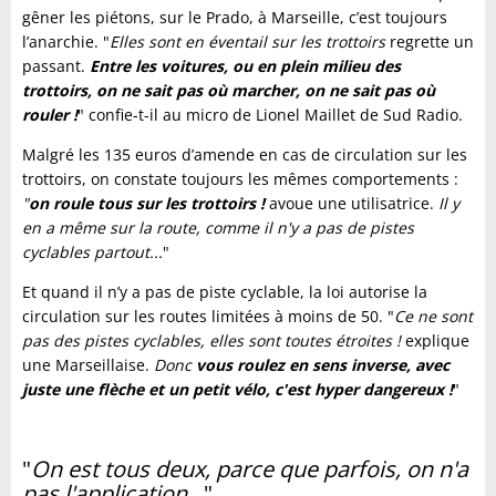
gêner les piétons, sur le Prado, à Marseille, c’est toujours
l’anarchie. "
Elles sont en éventail sur les trottoirs
regrette un
passant.
Entre les voitures, ou en plein milieu des
trottoirs, on ne sait pas où marcher, on ne sait pas où
rouler !
" confie-t-il au micro de Lionel Maillet de Sud Radio.
Malgré les 135 euros d’amende en cas de circulation sur les
trottoirs, on constate toujours les mêmes comportements :
"
on roule tous sur les trottoirs !
avoue une utilisatrice.
Il y
en a même sur la route, comme il n'y a pas de pistes
cyclables partout...
"
Et quand il n’y a pas de piste cyclable, la loi autorise la
circulation sur les routes limitées à moins de 50. "
Ce ne sont
pas des pistes cyclables, elles sont toutes étroites !
explique
une Marseillaise.
Donc
vous roulez en sens inverse, avec
juste une flèche et un petit vélo, c'est hyper dangereux !
"
"
On est tous deux, parce que parfois, on n'a
pas l'application...
"