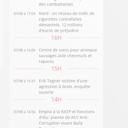
des combattantes
Nord : un réseau de trafic de
07/08 à 17:04
cigarettes contrefaites
démantelé, 12 millions
d'euros de préjudice
16H
Centre de soins pour animaux
07/08 à 16:00
sauvages aide chevreuils et
rapaces
15H
Erik Tegnér victime d'une
07/08 à 15:31
agression à Groix, enquête
ouverte
14H
Emploi à la RATP et fonctions
07/08 à 14:56
d'élu: plainte de AC!! Anti-
Corruption visant Bally