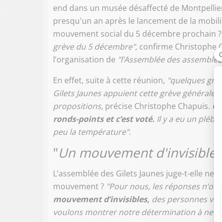
end dans un musée désaffecté de Montpellier
presqu'un an après le lancement de la mobilisa
mouvement social du 5 décembre prochain 
grève du 5 décembre",
confirme Christophe C
l’organisation de
"l’Assemblée des assemblée
En effet, suite à cette réunion,
"quelques grou
Gilets Jaunes appuient cette grève générale".
propositions,
précise Christophe Chapuis.
Qu
ronds-points et c’est voté.
Il y a eu un plébi
peu la température".
"
Un mouvement d'invisibles
L’assemblée des Gilets Jaunes juge-t-elle ne
mouvement ?
"Pour nous, les réponses n’ont
mouvement d’invisibles,
des personnes vrai
voulons montrer notre détermination à ne pas