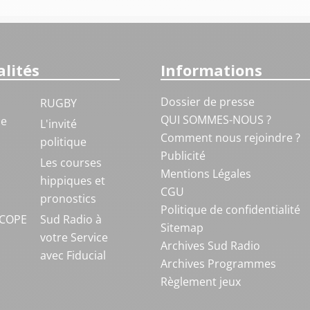
lités
Informations
Dossier de presse
RUGBY
QUI SOMMES-NOUS ?
ue
L'invité
Comment nous rejoindre ?
politique
Publicité
S
Les courses
Mentions Légales
hippiques et
CGU
pronostics
Politique de confidentialité
COPE
Sud Radio à
Sitemap
votre Service
Archives Sud Radio
avec Fiducial
Archives Programmes
Règlement jeux