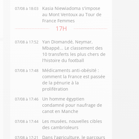
Kasia Niewiadoma s'impose
07/08 à 18:03
au Mont Ventoux au Tour de
France Femmes
17H
Yan Diomandé, Neymar,
07/08 à 17:52
Mbappé... Le classement des
10 transferts les plus chers de
l'histoire du football
Médicaments anti-obésité :
07/08 à 17:48
comment la France est passée
de la pénurie à la
prolifération
Un homme égyptien
07/08 à 17:46
condamné pour naufrage de
canot en Manche
Les musées, nouvelles cibles
07/08 à 17:44
des cambrioleurs
Dans l'agriculture, le parcours
07/08 à 17:21