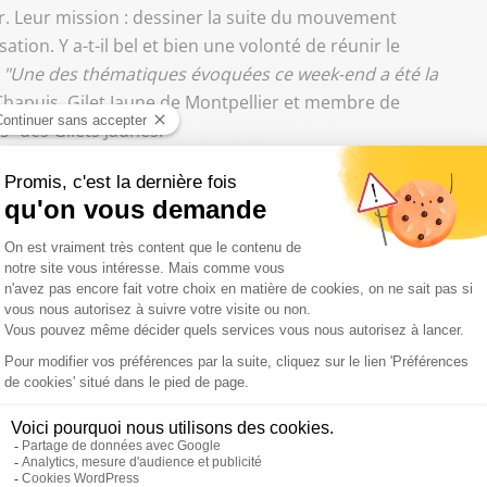
. Leur mission : dessiner la suite du mouvement
tion. Y a-t-il bel et bien une volonté de réunir le
?
"Une des thématiques évoquées ce week-end a été la
hapuis, Gilet Jaune de Montpellier et membre de
s"
des Gilets Jaunes.
pes proposent de rejoindre les syndicats, et que les
Une simple proposition, pour l’instant :
"nous faisons des
and nous sommes réunis, cela redescend sur les
scite de la part des personnes présentes, ce qui donne un
"
 pas avoir eu de réponse un an après le lancement du
 absolument pas été satisfaisantes.
Nous sommes un
ment déconnectées de la décision politique. Nous
 lâcher, à continuer".