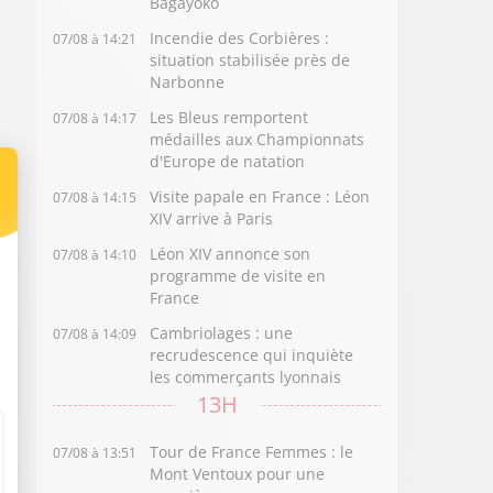
Bagayoko
Incendie des Corbières :
07/08 à 14:21
situation stabilisée près de
Narbonne
Les Bleus remportent
07/08 à 14:17
médailles aux Championnats
d'Europe de natation
Visite papale en France : Léon
07/08 à 14:15
XIV arrive à Paris
Léon XIV annonce son
07/08 à 14:10
programme de visite en
France
Cambriolages : une
07/08 à 14:09
recrudescence qui inquiète
les commerçants lyonnais
13H
Tour de France Femmes : le
07/08 à 13:51
Mont Ventoux pour une