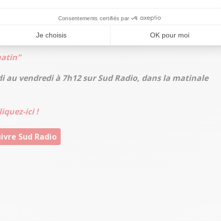
n décider de se greffer aux mouvements sociaux à venir. Le
u pour le premier anniversaire ?
"Une forte mobilisation.
Notre assemblée n’est pas décisionnaire".
matin”
di au vendredi à 7h12 sur Sud Radio, dans la matinale
iquez-ici !
ivre Sud Radio