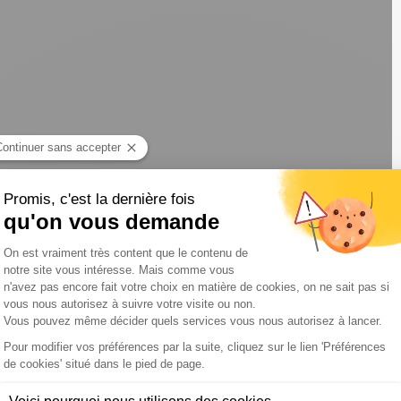
n texte qui a fait grand bruit.
«
Arrêtez tout. Les masques. Les confinements. Excepté
, tombez malade, allez au restaurant. Nous devons vivre,
réponde. Devant le Sénat, le ministre a accusé le
.
« Dans cette période, il faut faire attention à ce qu’on