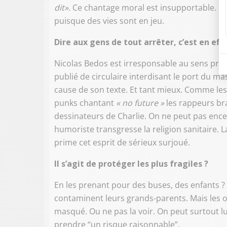
dit»
. Ce chantage moral est insupportable. Il 
puisque des vies sont en jeu.
Dire aux gens de tout arrêter, c’est en eff
Nicolas Bedos est irresponsable au sens premi
publié de circulaire interdisant le port du 
cause de son texte. Et tant mieux. Comme le
punks chantant
« no future »
les rappeurs bra
dessinateurs de Charlie. On ne peut pas encen
humoriste transgresse la religion sanitaire. L
prime cet esprit de sérieux surjoué.
Il s’agit de protéger les plus fragiles ?
En les prenant pour des buses, des enfants ? I
contaminent leurs grands-parents. Mais les ob
masqué. Ou ne pas la voir. On peut surtout l
prendre “un risque raisonnable”.