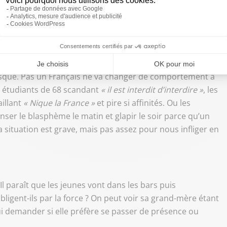
est interdit de critiquer la politique gouvernementale
et irresponsable. Mais…
er du terme, il n’est pas ministre, ni archevêque, ni n’a
masque. Pas un Français ne va changer de comportement à
s étudiants de 68 scandant
« il est interdit d’interdire »
, les
illant
« Nique la France »
et pire si affinités. Ou les
ser le blasphème le matin et glapir le soir parce qu’un
a situation est grave, mais pas assez pour nous infliger en
l paraît que les jeunes vont dans les bars puis
ligent-ils par la force ? On peut voir sa grand-mère étant
ui demander si elle préfère se passer de présence ou