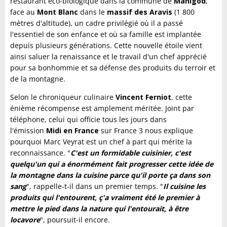
restaurant éco-biologique dans la commune de
Manigod
,
face au
Mont Blanc
dans le
massif des Aravis
(1 800
mètres d'altitude), un cadre privilégié où il a passé
l'essentiel de son enfance et où sa famille est implantée
depuis plusieurs générations. Cette nouvelle étoile vient
ainsi saluer la renaissance et le travail d'un chef apprécié
pour sa bonhommie et sa défense des produits du terroir et
de la montagne.
Selon le chroniqueur culinaire
Vincent Ferniot
, cette
énième récompense est amplement méritée. Joint par
téléphone, celui qui officie tous les jours dans
l'émission
Midi en France
sur France 3 nous explique
pourquoi Marc Veyrat est un chef à part qui mérite la
reconnaissance. "
C'est un formidable cuisinier, c'est
quelqu'un qui a énormément fait progresser cette idée de
la montagne dans la cuisine parce qu'il porte ça dans son
sang
", rappelle-t-il dans un premier temps. "
Il cuisine les
produits qui l'entourent, ç'a vraiment été le premier à
mettre le pied dans la nature qui l'entourait, à être
locavore
", poursuit-il encore.