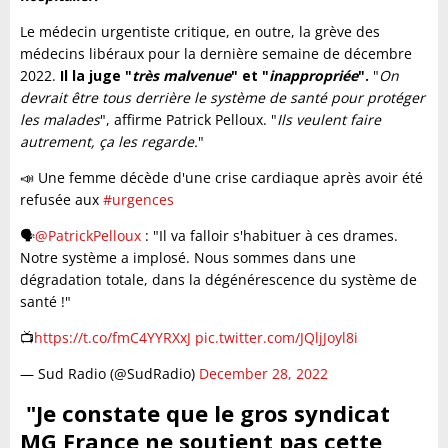
Le médecin urgentiste critique, en outre, la grève des
médecins libéraux pour la dernière semaine de décembre
2022.
Il la juge "
très malvenue
" et "
inappropriée
".
"
On
devrait être tous derrière le système de santé pour protéger
les malades
", affirme Patrick Pelloux. "
Ils veulent faire
autrement, ça les regarde.
"
📣 Une femme décède d'une crise cardiaque après avoir été
refusée aux
#urgences
🗣️
@PatrickPelloux
: "Il va falloir s'habituer à ces drames.
Notre système a implosé. Nous sommes dans une
dégradation totale, dans la dégénérescence du système de
santé !"
📺
https://t.co/fmC4YYRXxJ
pic.twitter.com/JQljJoyl8i
— Sud Radio (@SudRadio)
December 28, 2022
"
Je constate que le gros syndicat
MG France ne soutient pas cette