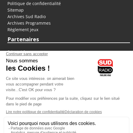
Politique de confidentialité
Sitemap
Archives Sud Radio
Archives Programmes
Règlement jeux
Partenaires
fiducial.fr
lyoncapitale.fr
olympique-et-lyonnais.com
L'application Iphone / Android
Téléchargez l'application
Les cookies
Gestion des cookies