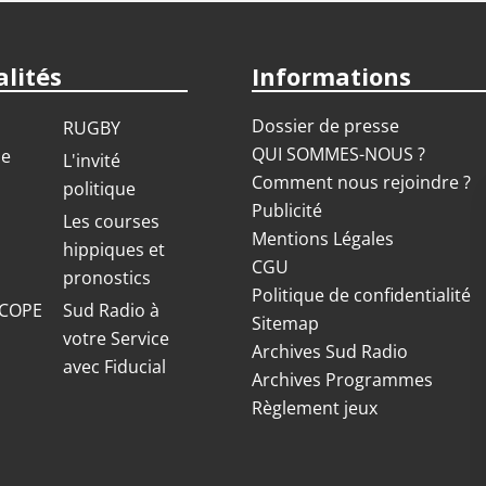
lités
Informations
Dossier de presse
RUGBY
QUI SOMMES-NOUS ?
ue
L'invité
Comment nous rejoindre ?
politique
Publicité
S
Les courses
Mentions Légales
hippiques et
CGU
pronostics
Politique de confidentialité
COPE
Sud Radio à
Sitemap
votre Service
Archives Sud Radio
avec Fiducial
Archives Programmes
Règlement jeux