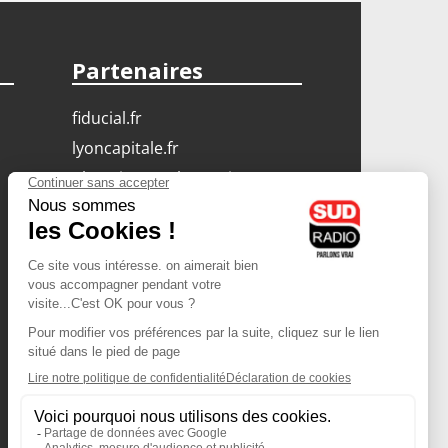
Partenaires
fiducial.fr
lyoncapitale.fr
olympique-et-lyonnais.com
L'application Iphone
/ Android
Téléchargez l'application
Les cookies