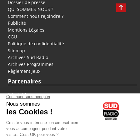
Dossier de presse
QUI SOMMES-NOUS ?
Comment nous rejoindre ?
Publicité
Mentions Légales
CGU
Politique de confidentialité
Sitemap
Archives Sud Radio
Archives Programmes
Règlement jeux
Partenaires
fiducial.fr
lyoncapitale.fr
olympique-et-lyonnais.com
L'application Iphone / Android
Téléchargez l'application