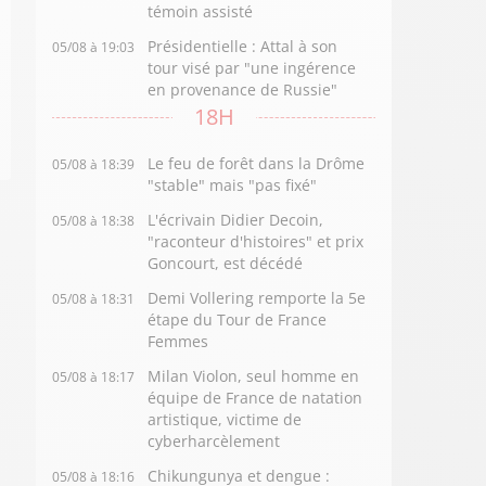
témoin assisté
Présidentielle : Attal à son
05/08 à 19:03
tour visé par "une ingérence
en provenance de Russie"
18H
Le feu de forêt dans la Drôme
05/08 à 18:39
"stable" mais "pas fixé"
L'écrivain Didier Decoin,
05/08 à 18:38
"raconteur d'histoires" et prix
Goncourt, est décédé
Demi Vollering remporte la 5e
05/08 à 18:31
étape du Tour de France
Femmes
Milan Violon, seul homme en
05/08 à 18:17
équipe de France de natation
artistique, victime de
cyberharcèlement
Chikungunya et dengue :
05/08 à 18:16