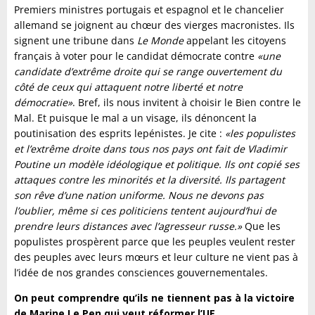
Premiers ministres portugais et espagnol et le chancelier
allemand se joignent au chœur des vierges macronistes. Ils
signent une tribune dans
Le Monde
appelant les citoyens
français à voter pour le candidat démocrate contre
«une
candidate d’extrême droite qui se range
ouvertement du
côté de ceux qui attaquent notre liberté et notre
démocratie»
. Bref, ils nous invitent à choisir le Bien contre le
Mal.
Et puisque le mal a un visage, ils dénoncent la
poutinisation des esprits lepénistes. Je cite :
«les populistes
et l’extrême droite dans tous nos pays ont fait de Vladimir
Poutine un modèle idéologique et politique. Ils ont copié ses
attaques contre les minorités et la diversité. Ils partagent
son rêve d’une nation uniforme. Nous ne devons pas
l’oublier, même si ces politiciens tentent aujourd’hui de
prendre leurs distances avec l’agresseur russe.»
Que les
populistes prospèrent parce que les peuples veulent rester
des peuples avec leurs mœurs et leur culture ne vient pas à
l’idée de nos grandes consciences gouvernementales.
On peut comprendre qu’ils ne tiennent pas à la victoire
de Marine Le Pen qui veut réformer l’UE…