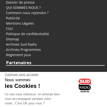
Dossier de presse
QUI SOMMES-NOUS ?
Comment nous rejoindre ?
Publicité
Mentions Légales
CGU
Politique de confidentialité
Sitemap
Archives Sud Radio
Archives Programmes
Règlement jeux
Partenaires
fiducial.fr
lyoncapitale.fr
olympique-et-lyonnais.com
L'application Iphone / Android
Téléchargez l'application