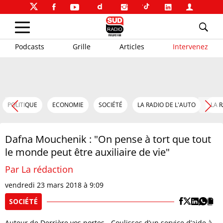
Podcasts
Grille
Articles
Intervenez
POLITIQUE
ECONOMIE
SOCIÉTÉ
LA RADIO DE L'AUTO
LA 
Dafna Mouchenik : "On pense à tort que tout
le monde peut être auxiliaire de vie"
Par La rédaction
vendredi 23 mars 2018 à 9:09
SOCIÉTÉ
Auteur de Derrière vos portes - Coulisses d’un service d’aide à