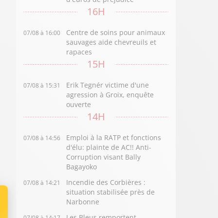
16H
Centre de soins pour animaux
07/08 à 16:00
sauvages aide chevreuils et
rapaces
15H
Erik Tegnér victime d'une
07/08 à 15:31
agression à Groix, enquête
ouverte
14H
Emploi à la RATP et fonctions
07/08 à 14:56
d'élu: plainte de AC!! Anti-
Corruption visant Bally
Bagayoko
Incendie des Corbières :
07/08 à 14:21
situation stabilisée près de
Narbonne
Les Bleus remportent
07/08 à 14:17