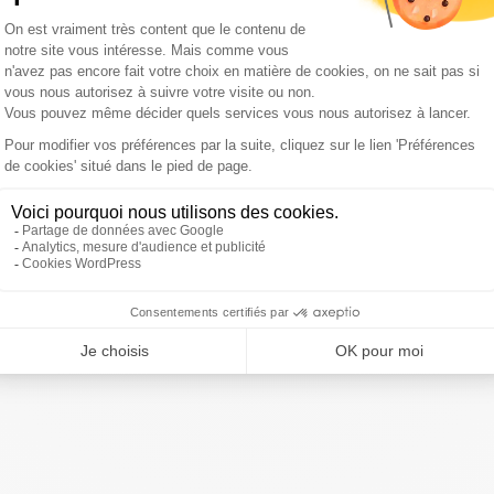
forme de bulle ?
"Il ne faut pas fermer les Ehpad, ce que
é dramatique",
insiste Philippe Amouyel.
Là encore, il faut
ans les meilleures conditions, que les gens puissent
.
On est justement à limite de la sphère publique et
tout pas confiner complètement, ce qui créerait des drames
ec Patrick Roger
 !
ivre Sud Radio