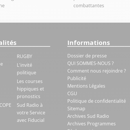
he
combattantes
lités
Informations
Dossier de presse
RUGBY
QUI SOMMES-NOUS ?
ue
L'invité
Comment nous rejoindre ?
politique
Publicité
S
Les courses
Mentions Légales
hippiques et
CGU
pronostics
Politique de confidentialité
COPE
Sud Radio à
Sitemap
votre Service
Archives Sud Radio
avec Fiducial
Archives Programmes