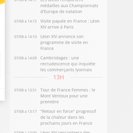
médailles aux Championnats
d'Europe de natation
Visite papale en France : Léon
07/08 à 14:15
XIV arrive à Paris
Léon XIV annonce son
07/08 à 14:10
programme de visite en
France
Cambriolages : une
07/08 à 14:09
recrudescence qui inquiète
les commerçants lyonnais
13H
Tour de France Femmes : le
07/08 à 13:51
Mont Ventoux pour une
première
"Retour en force" progressif
07/08 à 13:17
de la chaleur dans les
prochains jours en France
Léon XIV rencontrera des
07/08 à 13:09