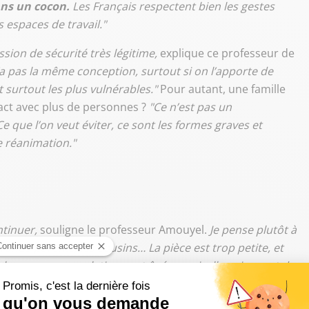
ans un cocon.
Les Français respectent bien les gestes
es espaces de travail."
sion de sécurité très légitime,
explique ce professeur de
a pas la même conception, surtout si on l’apporte de
et surtout les plus vulnérables."
Pour autant, une famille
act avec plus de personnes ?
"Ce n’est pas un
Ce que l’on veut éviter, ce sont les formes graves et
e réanimation."
d
ntinuer,
souligne le professeur Amouyel.
Je pense plutôt à
rands-parents, les cousins… La pièce est trop petite, et
les personnes relativement âgées, qui, elles, risquent de
inées. C’est là où il faut faire attention. Il faut respecter
ance, mettre des masques à tout le monde, ou bien faire cela