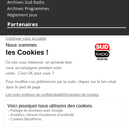
Archives Sud Radio
Archives Programmes
Règlement jeux
Partenaires
fiducial.fr
lyoncapitale.fr
olympique-et-lyonnais.com
L'application Iphone / Android
Téléchargez l'application
Les cookies
Gestion des cookies
Crédit photos : ©Sud Radio / Pierre Olivier