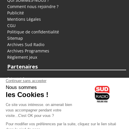
QUI SOMMES-NOUS ?
Comment nous rejoindre ?
Publicité
Mentions Légales
CGU
Politique de confidentialité
Sitemap
Archives Sud Radio
Archives Programmes
Règlement jeux
Partenaires
fiducial.fr
lyoncapitale.fr
olympique-et-lyonnais.com
L'application Iphone / Android
Téléchargez l'application