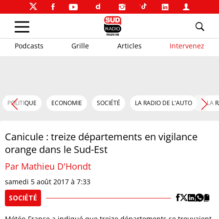
Podcasts
Grille
Articles
Intervenez
POLITIQUE
ECONOMIE
SOCIÉTÉ
LA RADIO DE L'AUTO
LA 
Canicule : treize départements en vigilance
orange dans le Sud-Est
Par Mathieu D'Hondt
samedi 5 août 2017 à 7:33
SOCIÉTÉ
Météo-France a indiqué que treize départements se trouvaient