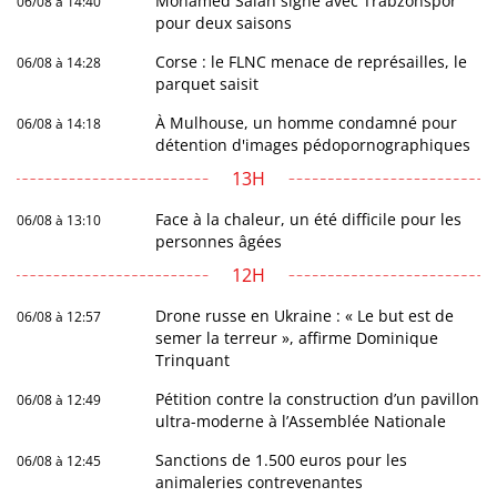
Mohamed Salah signe avec Trabzonspor
06/08 à 14:40
pour deux saisons
Corse : le FLNC menace de représailles, le
06/08 à 14:28
parquet saisit
À Mulhouse, un homme condamné pour
06/08 à 14:18
détention d'images pédopornographiques
13H
Face à la chaleur, un été difficile pour les
06/08 à 13:10
personnes âgées
12H
Drone russe en Ukraine : « Le but est de
06/08 à 12:57
semer la terreur », affirme Dominique
Trinquant
Pétition contre la construction d’un pavillon
06/08 à 12:49
ultra-moderne à l’Assemblée Nationale
Sanctions de 1.500 euros pour les
06/08 à 12:45
animaleries contrevenantes