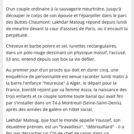
D'un couple ordinaire à la sauvagerie meurtrière, jusqu'à
découper le corps de son épouse et l'éparpiller dans le parc
des Buttes-Chaumont: Lakhdar Matoug répond depuis lundi
de meurtre devant la cour d'assises de Paris, où il encourt la
perpétuité.
Cheveux et barbe poivre et sel, lunettes rectangulaires,
dans un polo rouge dessinant un physique massif, l'accusé,
53 ans, entend depuis son box sa vie défiler.
Au premier jour d'un procès qui doit en durer cinq, une
enquêtrice de personnalité est venue raconter lundi matin à
la barre l'enfance "heureuse" à Alger, le départ pour la
France, bientôt rejoint par sa femme Assia, la naissance des
trois enfants et ce couple somme toute banal qui avait fini
par s'installer dans un T4 à Montreuil (Seine-Saint-Denis),
après des années de galère en hôtel social.
Lakhdar Matoug, que tout le monde appelle Youssef, son
deuxième prénom, est un "travailleur", "débrouillard" - il a
fini par décrocher un CDI de chef de rayon dans un