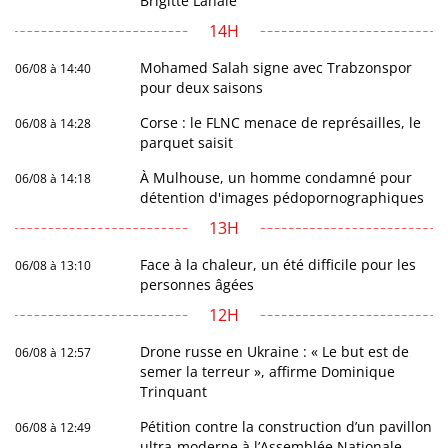
Brigitte Lahaie
14H
Mohamed Salah signe avec Trabzonspor
06/08 à 14:40
pour deux saisons
Corse : le FLNC menace de représailles, le
06/08 à 14:28
parquet saisit
À Mulhouse, un homme condamné pour
06/08 à 14:18
détention d'images pédopornographiques
13H
Face à la chaleur, un été difficile pour les
06/08 à 13:10
personnes âgées
12H
Drone russe en Ukraine : « Le but est de
06/08 à 12:57
semer la terreur », affirme Dominique
Trinquant
Pétition contre la construction d’un pavillon
06/08 à 12:49
ultra-moderne à l’Assemblée Nationale