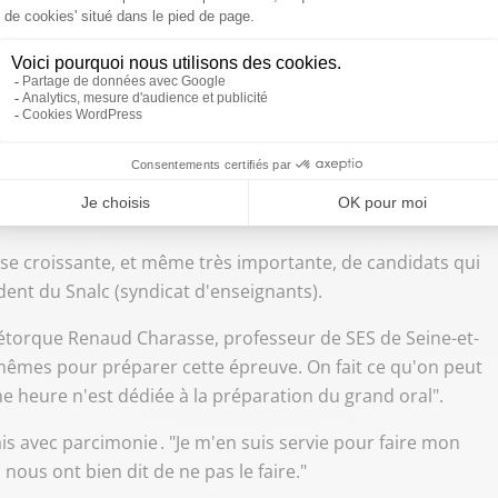
24 à Paris
ne vraie épreuve orale, mais en grande partie, un exposé
grette Jérôme Fournier, secrétaire national du syndicat SE-
se croissante, et même très importante, de candidats qui
ident du Snalc (syndicat d'enseignants).
 rétorque Renaud Charasse, professeur de SES de Seine-et-
-mêmes pour préparer cette épreuve. On fait ce qu'on peut
ne heure n'est dédiée à la préparation du grand oral".
mais avec parcimonie . "Je m'en suis servie pour faire mon
nous ont bien dit de ne pas le faire."