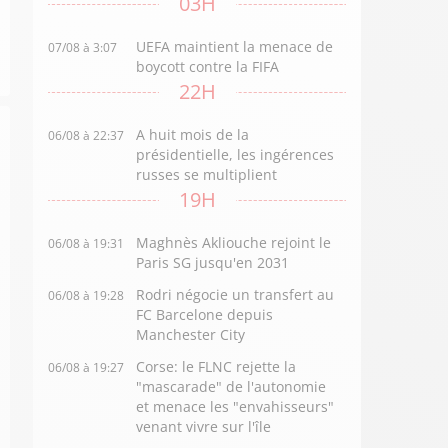
03H
UEFA maintient la menace de
07/08 à 3:07
boycott contre la FIFA
22H
A huit mois de la
06/08 à 22:37
présidentielle, les ingérences
russes se multiplient
19H
Maghnès Akliouche rejoint le
06/08 à 19:31
Paris SG jusqu'en 2031
Rodri négocie un transfert au
06/08 à 19:28
FC Barcelone depuis
Manchester City
Corse: le FLNC rejette la
06/08 à 19:27
"mascarade" de l'autonomie
et menace les "envahisseurs"
venant vivre sur l'île