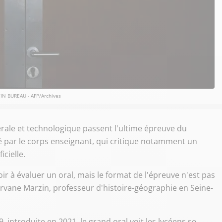
IN BUREAU - AFP/Archives
nérale et technologique passent l'ultime épreuve du
té par le corps enseignant, qui critique notamment un
icielle.
ir à évaluer un oral, mais le format de l'épreuve n'est pas
ervane Marzin, professeur d'histoire-géographie en Seine-
introduite en 2021, le grand oral voit les lycéens se