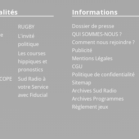
lités
Informations
Dossier de presse
RUGBY
QUI SOMMES-NOUS ?
ue
L'invité
Comment nous rejoindre ?
politique
Publicité
S
Les courses
Mentions Légales
hippiques et
CGU
pronostics
Politique de confidentialité
COPE
Sud Radio à
Sitemap
votre Service
Archives Sud Radio
avec Fiducial
Archives Programmes
Règlement jeux