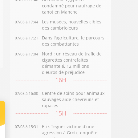
condamné pour naufrage de
canot en Manche
Les musées, nouvelles cibles
07/08 à 17:44
des cambrioleurs
Dans l'agriculture, le parcours
07/08 à 17:21
des combattantes
Nord : un réseau de trafic de
07/08 à 17:04
cigarettes contrefaites
démantelé, 12 millions
d'euros de préjudice
16H
Centre de soins pour animaux
07/08 à 16:00
sauvages aide chevreuils et
rapaces
15H
Erik Tegnér victime d'une
07/08 à 15:31
agression à Groix, enquête