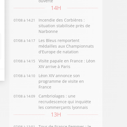
ouverte
14H
Incendie des Corbières :
07/08 à 14:21
situation stabilisée près de
Narbonne
Les Bleus remportent
07/08 à 14:17
médailles aux Championnats
d'Europe de natation
Visite papale en France : Léon
07/08 à 14:15
XIV arrive à Paris
Léon XIV annonce son
07/08 à 14:10
programme de visite en
France
Cambriolages : une
07/08 à 14:09
recrudescence qui inquiète
les commerçants lyonnais
13H
Tour de France Femmes : le
07/08 à 13:51