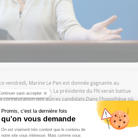
ce vendredi, Marine Le Pen est donnée gagnante au
t avoir lieu aujourd'hui. La présidente du FN serait battue
la configuration des autres candidats.Dans l'hypothèse où
 candidats, la présidente du Front national obtiendrait 29
l'État et 22,5 % pour son prédécesseur. Elle serait en
 le candidat. Face au président de la République, elle
ttrait largement : 60 % à 40 %. À droite, MM. Juppé et