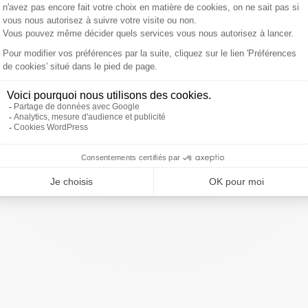
 au second tour face à Marine Le Pen, avec 62 % pour le
été réalisé sur Internet (questionnaire auto-administré)
eprésentatif de 1 014 personnes représentatif de la
uotas).
ivre Sud Radio