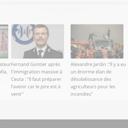
ateur
Fernand Gontier après
Alexandre Jardin :"Il y a eu
fia,
l'immigration massive à
un énorme élan de
Ceuta : "Il faut préparer
désobéissance des
l’avenir car le pire est à
agriculteurs pour les
venir"
incendies"