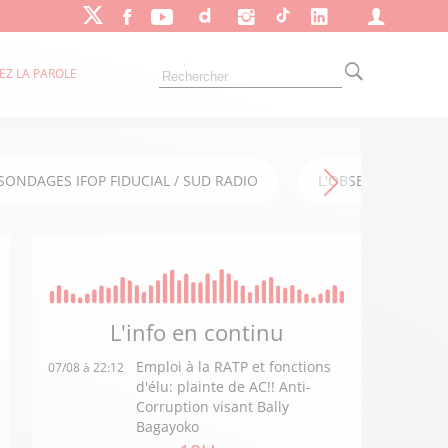
EZ LA PAROLE
SONDAGES IFOP FIDUCIAL / SUD RADIO
L'OBSERVATOIRE FI
L'info en
continu
Emploi à la RATP et fonctions
07/08 à 22:12
d'élu: plainte de AC!! Anti-
Corruption visant Bally
Bagayoko