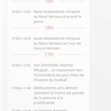
19H
Kasia Niewiadoma s'impose
07/08 à 19:05
au Mont Ventoux et prend le
jaune
18H
Kasia Niewiadoma s'impose
07/08 à 18:03
au Mont Ventoux au Tour de
France Femmes
17H
Yan Diomandé, Neymar,
07/08 à 17:52
Mbappé... Le classement des
10 transferts les plus chers de
l'histoire du football
Médicaments anti-obésité :
07/08 à 17:48
comment la France est passée
de la pénurie à la
prolifération
Un homme égyptien
07/08 à 17:46