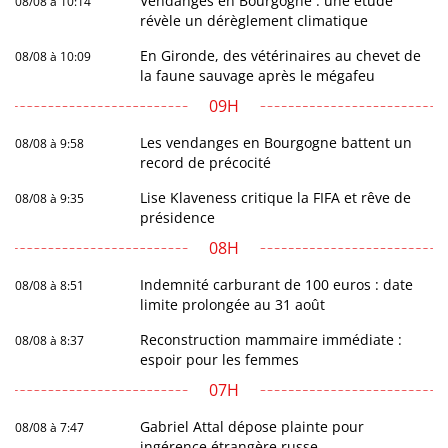
Vendanges en Bourgogne : une étude
08/08 à 10:14
révèle un dérèglement climatique
En Gironde, des vétérinaires au chevet de
08/08 à 10:09
la faune sauvage après le mégafeu
09H
Les vendanges en Bourgogne battent un
08/08 à 9:58
record de précocité
Lise Klaveness critique la FIFA et rêve de
08/08 à 9:35
présidence
08H
Indemnité carburant de 100 euros : date
08/08 à 8:51
limite prolongée au 31 août
Reconstruction mammaire immédiate :
08/08 à 8:37
espoir pour les femmes
07H
Gabriel Attal dépose plainte pour
08/08 à 7:47
ingérence étrangère russe