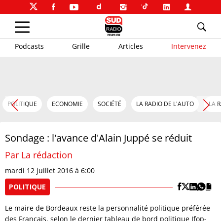
Podcasts
Grille
Articles
Intervenez
POLITIQUE
ECONOMIE
SOCIÉTÉ
LA RADIO DE L'AUTO
LA 
Sondage : l'avance d'Alain Juppé se réduit
Par La rédaction
mardi 12 juillet 2016 à 6:00
POLITIQUE
Le maire de Bordeaux reste la personnalité politique préférée
des Français, selon le dernier tableau de bord politique Ifop-