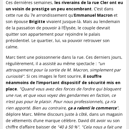
Ces dernières semaines,
les riverains de la rue Cler ont eu
un voisin de prestige un peu encombrant
. C’est dans
cette rue du 7e arrondissement qu’
Emmanuel Macron
et
son épouse
Brigitte
vivaient jusque-là. Mais au lendemain
de la passation de pouvoir à l’Élysée, le couple devrait
quitter son appartement pour rejoindre le palais
présidentiel. Le quartier, lui, va pouvoir retrouver son
calme.
Marc tient une poissonnerie dans la rue. Ces derniers jours,
régulièrement, il a assisté au même spectacle :
"un
attroupement pour la sortie de M. Macron, simplement par
curiosité"
. Si ces images le font sourire,
il souffre
néanmoins de l’important dispositif de sécurité mis en
place
.
"Quand vous avez des forces de l’ordre qui bloquent
une rue, et que vous voyez des gendarmes en faction, ce
n’est pas pour le plaisir. Pour nous professionnels, ça n’a
rien apporté. Bien au contraire,
ça a ralenti le commerce
"
,
déplore Marc. Même discours juste à côté, dans un magasin
de vêtements d’une marque célèbre. David dit avoir vu son
chiffre d’affaire baisser de
"40 à 50 %"
.
"Cela nous a fait une