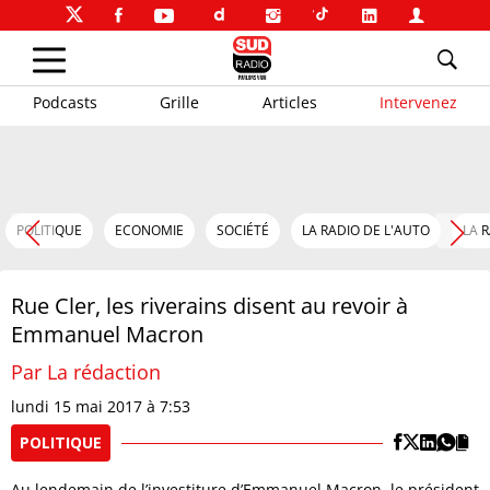
Podcasts
Grille
Articles
Intervenez
POLITIQUE
ECONOMIE
SOCIÉTÉ
LA RADIO DE L'AUTO
LA 
Rue Cler, les riverains disent au revoir à
Emmanuel Macron
Par La rédaction
lundi 15 mai 2017 à 7:53
POLITIQUE
Au lendemain de l’investiture d’Emmanuel Macron, le président