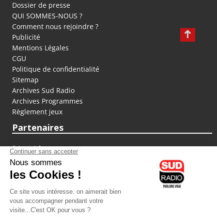
Dossier de presse
QUI SOMMES-NOUS ?
Comment nous rejoindre ?
Publicité
Mentions Légales
CGU
Politique de confidentialité
Sitemap
Archives Sud Radio
Archives Programmes
Règlement jeux
Partenaires
fiducial.fr
lyoncapitale.fr
olympique-et-lyonnais.com
L'application Iphone / Android
Téléchargez l'application