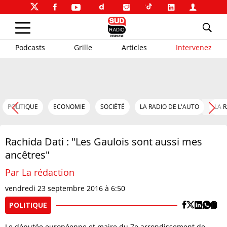
Podcasts
Grille
Articles
Intervenez
POLITIQUE
ECONOMIE
SOCIÉTÉ
LA RADIO DE L'AUTO
LA 
Rachida Dati : "Les Gaulois sont aussi mes
ancêtres"
Par La rédaction
vendredi 23 septembre 2016 à 6:50
POLITIQUE
Le députée européenne et maire du 7e arrondissement de