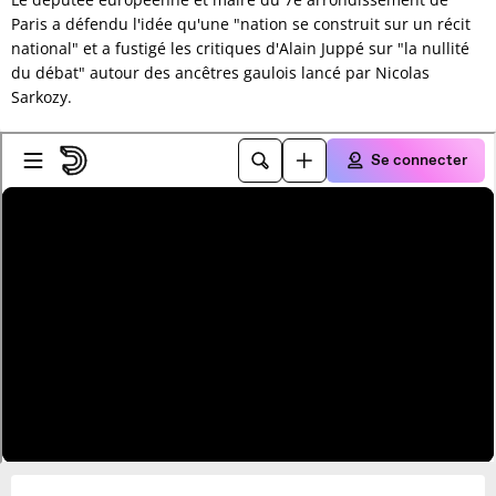
Paris a défendu l'idée qu'une "nation se construit sur un récit
national" et a fustigé les critiques d'Alain Juppé sur "la nullité
du débat" autour des ancêtres gaulois lancé par Nicolas
Sarkozy.