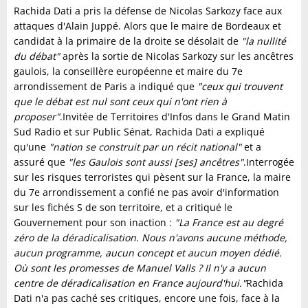
Rachida Dati a pris la défense de Nicolas Sarkozy face aux
attaques d'Alain Juppé. Alors que le maire de Bordeaux et
candidat à la primaire de la droite se désolait de
"la nullité
du débat"
après la sortie de Nicolas Sarkozy sur les ancêtres
gaulois, la conseillère européenne et maire du 7e
arrondissement de Paris a indiqué que
"ceux qui trouvent
que le débat est nul sont ceux qui n'ont rien à
proposer"
.Invitée de Territoires d'Infos dans le Grand Matin
Sud Radio et sur Public Sénat, Rachida Dati a expliqué
qu'une
"nation se construit par un récit national"
et a
assuré que
"les Gaulois sont aussi [ses] ancêtres"
.Interrogée
sur les risques terroristes qui pèsent sur la France, la maire
du 7e arrondissement a confié ne pas avoir d'information
sur les fichés S de son territoire, et a critiqué le
Gouvernement pour son inaction :
"La France est au degré
zéro de la déradicalisation. Nous n'avons aucune méthode,
aucun programme, aucun concept et aucun moyen dédié.
Où sont les promesses de Manuel Valls ? Il n'y a aucun
centre de déradicalisation en France aujourd'hui."
Rachida
Dati n'a pas caché ses critiques, encore une fois, face à la