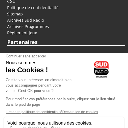
CGU
Politique de confidentialité
Sitemap
Archives Sud Radio
Archives Programmes
Règlement jeux
Partenaires
fiducial.fr
lyoncapitale.fr
olympique-et-lyonnais.com
L'application Iphone / Android
Téléchargez l'application
Les cookies
Gestion des cookies