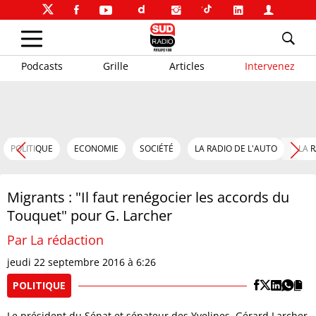
Podcasts
Grille
Articles
Intervenez
POLITIQUE
ECONOMIE
SOCIÉTÉ
LA RADIO DE L'AUTO
LA 
Migrants : "Il faut renégocier les accords du
Touquet" pour G. Larcher
Par La rédaction
jeudi 22 septembre 2016 à 6:26
POLITIQUE
Le président du Sénat et sénateur des Yvelines, Gérard Larcher