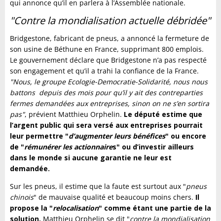
qui annonce qu’il en parlera à l’Assemblée nationale.
"Contre la mondialisation actuelle débridée"
Bridgestone, fabricant de pneus, a annoncé la fermeture de
son usine de Béthune en France, supprimant 800 emplois.
Le gouvernement déclare que Bridgestone n’a pas respecté
son engagement et qu’il a trahi la confiance de la France.
"Nous, le groupe Ecologie-Democratie-Solidarité, nous nous
battons depuis des mois pour qu’il y ait des contreparties
fermes demandées aux entreprises, sinon on ne s’en sortira
pas"
, prévient Matthieu Orphelin.
Le député estime que
l’argent public qui sera versé aux entreprises pourrait
leur permettre "
d’augmenter leurs bénéfices
" ou encore
de "
rémunérer les actionnaire
s" ou d’investir ailleurs
dans le monde si aucune garantie ne leur est
demandée.
Sur les pneus, il estime que la faute est surtout aux "
pneus
chinois
" de mauvaise qualité et beaucoup moins chers.
Il
propose la "
relocalisation
" comme étant une partie de la
solution.
Matthieu Orphelin se dit "
contre la mondialisation