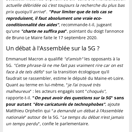
actuelle débridée où c’est toujours la recherche du plus bas
prix quoiqu’il arrive
".
"
Pour limiter que de tels cas se
reproduisent, il faut absolument une vraie eco-
conditionnalité des aides"
,
recommande-t-il, jugeant
qu'une
"
charte ne suffira pas
"
, pointant du doigt l’annonce
de Bruno Le Maire faite le 17 septembre 2020.
Un débat à l'Assemblée sur la 5G ?
Emmanuel Macron a qualifié
"d'amish"
les opposants à la
5G.
"Cette phrase-là ne me fait pas vraiment rire car on est
face à de tels défis
" sur la transition écologique qu’il
faudrait se rassembler, estime le député du Maine-et-Loire.
Quant au terme en lui-même, "
je l’ai trouvé très
malheureux
" : les acteurs engagés sont "
choqués",
rapporte-t-il.
"
On peut avoir des questions sur la 5G
" sans
pour autant
"être caricaturés de technophobes"
, ajoute
Matthieu Orphelin qui "
a demandé un débat à l’Assemblée
nationale
" autour de la 5G. "
Le temps du débat n’est jamais
un temps perdu
"
,
confie le parlementaire.