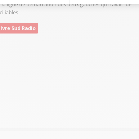
 la ligne de démarcation des deux gauches qu'il avait lui-
iliables.
ivre Sud Radio