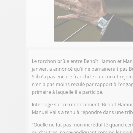
Le torchon brûle entre Benoît Hamon et Manuel 
janvier, a annoncé qu'il ne parrainerait pas
S'il n'a pas encore franchi le rubicon et rej
n'en a pas moins reculé par rapport à l'engag
primaire à laquelle il a participé.
Interrogé sur ce renoncement, Benoît Hamon 
Manuel Valls a tenu à répondre dans une tr
"Quelle ne fut pas mon incrédulité quand ce
ou d'autres, se revendiquant comme les seuls 