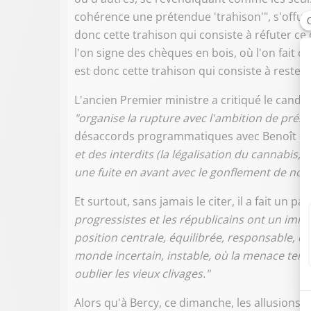
cohérence une prétendue 'trahison'", s'offusq
donc cette trahison qui consiste à réfuter c
l'on signe des chèques en bois, où l'on fait 
est donc cette trahison qui consiste à rester
L'ancien Premier ministre a critiqué le candid
"organise la rupture avec l'ambition de prési
désaccords programmatiques avec Benoît
et des interdits (la légalisation du cannabis, 
une fuite en avant avec le gonflement de not
Et surtout, sans jamais le citer, il a fait un
progressistes et les républicains ont un imm
position centrale, équilibrée, responsable, c
monde incertain, instable, où la menace terror
oublier les vieux clivages."
Alors qu'à Bercy, ce dimanche, les allusions 