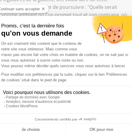
ue Manuel Valls, avant de poursuivre : "Quelle serait
e cynisme ambiant où l'on promet tout et son contraire, où
comme si le monde autour de nous n'existait pas ? Quelle
 fidèle à ses idées et cohérent avec ses engagements ?"
at socialiste, représentant, d'après lui, d'une gauche qui
der aux destinées de notre pays"
. Il a répété ses
 Hamon, comme
"la sortie du nucléaire, l'abandon des règles
NDLR), le dénigrement de cette valeur qu'est le travail, par
re dette, qui n'est que la promesse de hausses d'impôts"
.
 pas de plus en direction d'Emmanuel Macron :
"Les
ense devoir : assumer leurs convictions et défendre cette
ivique, la seule capable de rassembler les Français. Dans un
iste est prégnante, il faudra tenir le pays, se dépasser,
au Premier ministre ont provoqué les sifflets des