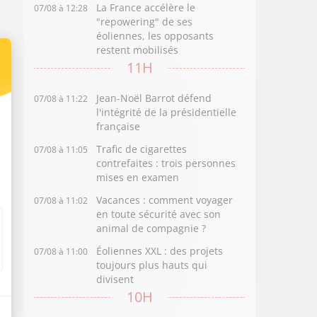
La France accélère le
07/08 à 12:28
"repowering" de ses
éoliennes, les opposants
restent mobilisés
11H
Jean-Noël Barrot défend
07/08 à 11:22
l'intégrité de la présidentielle
française
Trafic de cigarettes
07/08 à 11:05
contrefaites : trois personnes
mises en examen
Vacances : comment voyager
07/08 à 11:02
en toute sécurité avec son
animal de compagnie ?
Éoliennes XXL : des projets
07/08 à 11:00
toujours plus hauts qui
divisent
10H