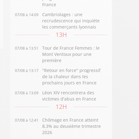
France
Cambriolages : une
07/08 à 14:09
recrudescence qui inquiète
les commerçants lyonnais
13H
Tour de France Femmes : le
07/08 à 13:51
Mont Ventoux pour une
première
"Retour en force" progressif
07/08 à 13:17
de la chaleur dans les
prochains jours en France
Léon XIV rencontrera des
07/08 à 13:09
victimes d'abus en France
12H
Chômage en France atteint
07/08 à 12:41
8,3% au deuxième trimestre
2026