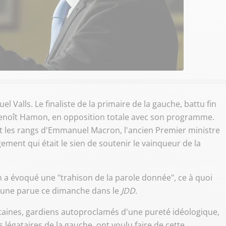
Valls. Le finaliste de la primaire de la gauche, battu fin
 Benoît Hamon, en opposition totale avec son programme.
oint les rangs d'Emmanuel Macron, l'ancien Premier ministre
ement qui était le sien de soutenir le vainqueur de la
a évoqué une "trahison de la parole donnée", ce à quoi
ibune parue ce dimanche dans le
JDD
.
rtaines, gardiens autoproclamés d'une pureté idéologique,
légataires de la gauche, ont voulu faire de cette