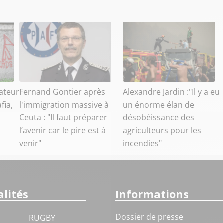
ateur
Fernand Gontier après
Alexandre Jardin :"Il y a eu
fia,
l'immigration massive à
un énorme élan de
Ceuta : "Il faut préparer
désobéissance des
l’avenir car le pire est à
agriculteurs pour les
venir"
incendies"
lités
Informations
Dossier de presse
RUGBY