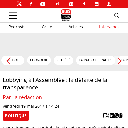
Podcasts
Grille
Articles
Intervenez
POLITIQUE
ECONOMIE
SOCIÉTÉ
LA RADIO DE L'AUTO
LA 
Lobbying à l'Assemblée : la défaite de la
transparence
Par La rédaction
vendredi 19 mai 2017 à 14:24
POLITIQUE
Contrairement à l'esprit de la loi Sapin II qui prévoyait d'obliger