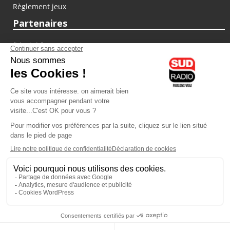
Règlement jeux
Partenaires
fiducial.fr
lyoncapitale.fr
olympique-et-lyonnais.com
L'application Iphone / Android
Téléchargez l'application
Les cookies
Gestion des cookies
Crédit photos : ©Sud Radio / Pierre Olivier
21H00
-
22H00
22H00 - 00H00