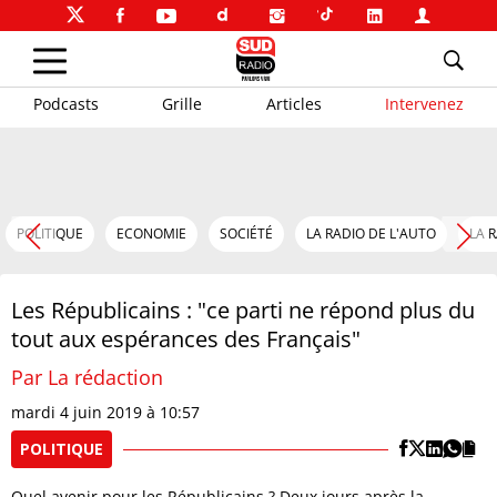
Podcasts
Grille
Articles
Intervenez
POLITIQUE
ECONOMIE
SOCIÉTÉ
LA RADIO DE L'AUTO
LA 
Les Républicains : "ce parti ne répond plus du
tout aux espérances des Français"
Par La rédaction
mardi 4 juin 2019 à 10:57
POLITIQUE
Quel avenir pour les Républicains ? Deux jours après la