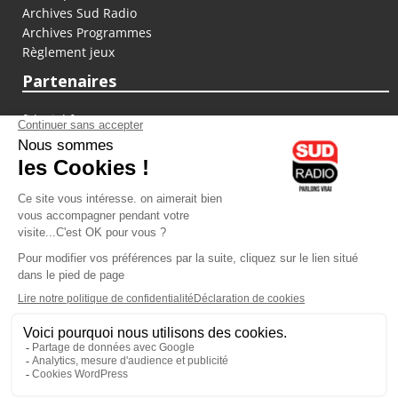
Archives Sud Radio
Archives Programmes
Règlement jeux
Partenaires
fiducial.fr
lyoncapitale.fr
olympique-et-lyonnais.com
L'application Iphone / Android
Téléchargez l'application
Les cookies
Gestion des cookies
Crédit photos : ©Sud Radio / Pierre Olivier