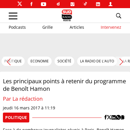
Podcasts
Grille
Articles
Intervenez
POLITIQUE
ECONOMIE
SOCIÉTÉ
LA RADIO DE L'AUTO
LA 
Les principaux points à retenir du programme
de Benoît Hamon
Par La rédaction
jeudi 16 mars 2017 à 11:19
POLITIQUE
Face à de nombreux journalistes réunis à Paris, Benoît Hamon