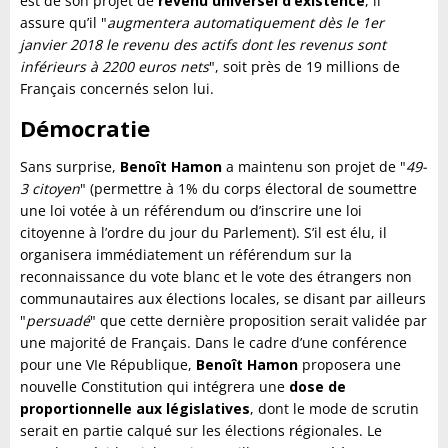
est de son projet de
revenu universel d’existence
, il
assure qu’il "
augmentera automatiquement dès le 1er
janvier 2018 le revenu des actifs dont les revenus sont
inférieurs à 2200 euros nets
", soit près de 19 millions de
Français concernés selon lui.
Démocratie
Sans surprise,
Benoît Hamon
a maintenu son projet de "
49-
3 citoyen
" (permettre à 1% du corps électoral de soumettre
une loi votée à un référendum ou d’inscrire une loi
citoyenne à l’ordre du jour du Parlement). S’il est élu, il
organisera immédiatement un référendum sur la
reconnaissance du vote blanc et le vote des étrangers non
communautaires aux élections locales, se disant par ailleurs
"
persuadé
" que cette dernière proposition serait validée par
une majorité de Français. Dans le cadre d’une conférence
pour une VIe République,
Benoît Hamon
proposera une
nouvelle Constitution qui intégrera une
dose de
proportionnelle aux législatives
, dont le mode de scrutin
serait en partie calqué sur les élections régionales. Le