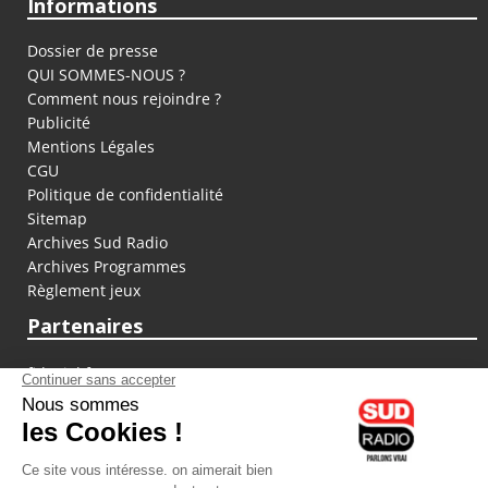
Informations
Dossier de presse
QUI SOMMES-NOUS ?
Comment nous rejoindre ?
Publicité
Mentions Légales
CGU
Politique de confidentialité
Sitemap
Archives Sud Radio
Archives Programmes
Règlement jeux
Partenaires
fiducial.fr
lyoncapitale.fr
olympique-et-lyonnais.com
L'application Iphone / Android