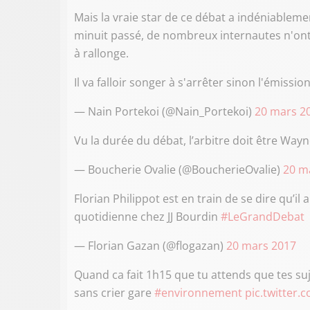
Mais la vraie star de ce débat a indéniablemen
minuit passé, de nombreux internautes n'ont
à rallonge.
Il va falloir songer à s'arrêter sinon l'émissio
— Nain Portekoi (@Nain_Portekoi)
20 mars 2
Vu la durée du débat, l’arbitre doit être Way
— Boucherie Ovalie (@BoucherieOvalie)
20 m
Florian Philippot est en train de se dire qu’il
quotidienne chez JJ Bourdin
#LeGrandDebat
— Florian Gazan (@flogazan)
20 mars 2017
Quand ca fait 1h15 que tu attends que tes s
sans crier gare
#environnement
pic.twitter