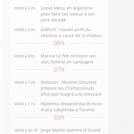
Lionel Messi en Argentine
09/08 à 9:29
pour faire ses adieux à son
père décédé
Golfech : nouvel arrêt du
09/08 à 9:09
réacteur à cause de la chaleur
08H
Marine Le Pen renforce son
09/08 à 8:02
clan familial en campagne
07H
Natation : Maxime Grousset
09/08 à 7:24
prépare les Championnats
d'Europe malgré une blessure
Ekaterina Alexandrova élimine
09/08 à 7:15
Aryna Sabalenka à Toronto
20H
Jorge Martin domine le Grand
08/08 à 20:18