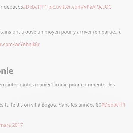
r débat 🙂
#DebatTF1
pic.twitter.com/VPaAlQccOC
tains ont trouvé un moyen pour y arriver (en partie...).
ter.com/wrYnhajk8r
onie
ux internautes manier l'ironie pour commenter les
s tu te dis on vit à Bógota dans les années 80
#DebatTF1
 mars 2017