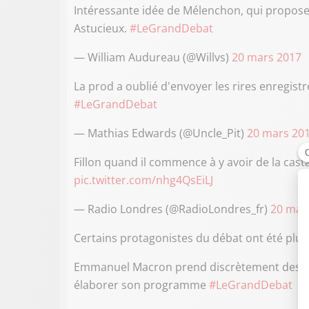
Intéressante idée de Mélenchon, qui propose 
Astucieux.
#LeGrandDebat
— William Audureau (@Willvs)
20 mars 2017
La prod a oublié d'envoyer les rires enregistré
#LeGrandDebat
— Mathias Edwards (@Uncle_Pit)
20 mars 20
Fillon quand il commence à y avoir de la cas
pic.twitter.com/nhg4QsEiLJ
— Radio Londres (@RadioLondres_fr)
20 mar
Certains protagonistes du débat ont été plus 
Emmanuel Macron prend discrètement des not
élaborer son programme
#LeGrandDebat