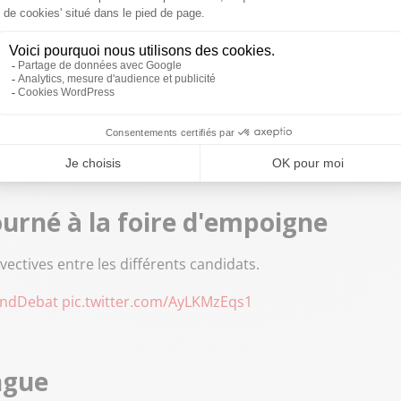
#Calimero
#LeGrandDebat
pic.twitter.com/dW6CoaQpEK
17
 Hamon s'il sera éligible au revenu universel à partir du
ourné à la foire d'empoigne
vectives entre les différents candidats.
ndDebat
pic.twitter.com/AyLKMzEqs1
ngue