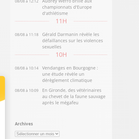
Audrey Werro brille aux
08/08 à 12:12
championnats d'Europe
d'athlétisme
11H
Gérald Darmanin révèle les
08/08 à 11:18
défaillances sur les violences
sexuelles
10H
Vendanges en Bourgogne :
08/08 à 10:14
une étude révèle un
dérèglement climatique
En Gironde, des vétérinaires
08/08 à 10:09
au chevet de la faune sauvage
après le mégafeu
Archives
Archives