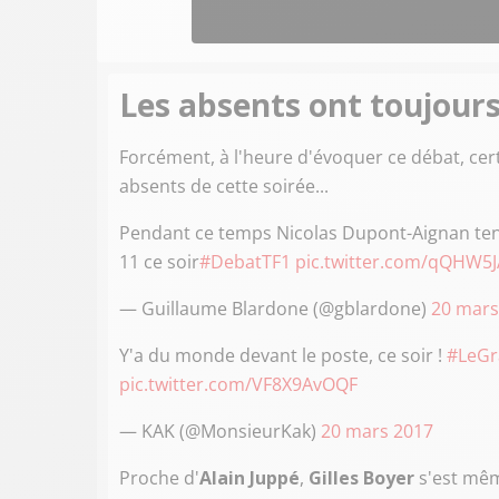
Les absents ont toujours
Forcément, à l'heure d'évoquer ce débat, cer
absents de cette soirée...
Pendant ce temps Nicolas Dupont-Aignan tente
11 ce soir
#DebatTF1
pic.twitter.com/qQHW5
— Guillaume Blardone (@gblardone)
20 mars
Y'a du monde devant le poste, ce soir !
#LeGr
pic.twitter.com/VF8X9AvOQF
— KAK (@MonsieurKak)
20 mars 2017
Proche d'
Alain Juppé
,
Gilles Boyer
s'est mêm