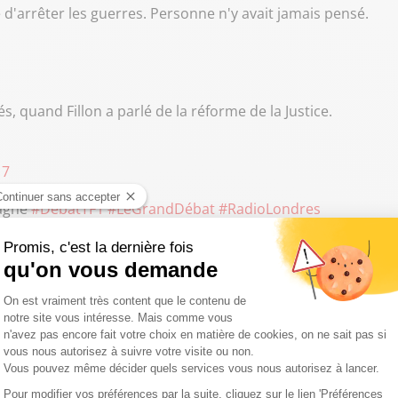
d'arrêter les guerres. Personne n'y avait jamais pensé.
s, quand Fillon a parlé de la réforme de la Justice.
17
tagne
#DebatTF1
#LeGrandDébat
#RadioLondres
s 2017
ciblés que d'autres par les impitoyables twittos.
es pendant les interventions des autres candidats pour