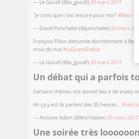
— Le Gorafi (@le_gorafi)
20 mars 2017
"je crois que c'est encore pour moi"
#Macron
— David Ponchelet (@ponchelet)
20 mars 20
François Fillon demande discrètement à Benoît
mois de mai
#LeGrandDebat
— Le Gorafi (@le_gorafi)
20 mars 2017
Un débat qui a parfois t
Certains thèmes ont donné lieu à de vraies in
Ah ça y est ils parlent des 35 heures...
#LeGra
— Antoine Adam (@Ant1Adam)
20 mars 2017
Une soirée très loooooo