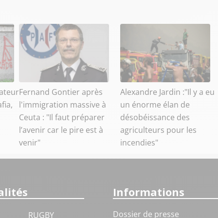
ateur
Fernand Gontier après
Alexandre Jardin :"Il y a eu
fia,
l'immigration massive à
un énorme élan de
Ceuta : "Il faut préparer
désobéissance des
l’avenir car le pire est à
agriculteurs pour les
venir"
incendies"
lités
Informations
Dossier de presse
RUGBY