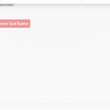
eroles
"
.
ivre Sud Radio