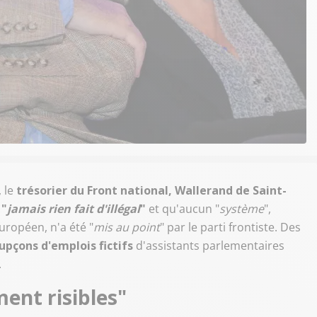
, le
trésorier du Front national, Wallerand de Saint-
a
"
jamais rien fait d'illégal
"
et qu'aucun "
système
",
uropéen, n'a été "
mis au point
" par le parti frontiste. Des
oupçons d'emplois fictifs
d'assistants parlementaires
.
ent risibles"