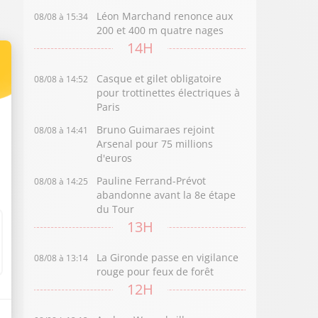
Léon Marchand renonce aux
08/08 à 15:34
200 et 400 m quatre nages
14H
Casque et gilet obligatoire
08/08 à 14:52
pour trottinettes électriques à
Paris
Bruno Guimaraes rejoint
08/08 à 14:41
Arsenal pour 75 millions
d'euros
Pauline Ferrand-Prévot
08/08 à 14:25
abandonne avant la 8e étape
du Tour
13H
La Gironde passe en vigilance
08/08 à 13:14
rouge pour feux de forêt
12H