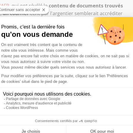
'AFP
, qui ont révélé le
contenu de documents trouvés
N,
un courrier
écrit par l'argentier semblerait accréditer
s du Parlement européen
. Dans cette lettre, adressée en
-Just écrivait notamment : "
nous ne nous en sortirons que
grâce au Parlement européen
".
 fraude organisée
", l'intéressé
trouve ces accusations
à l'époque "
des plans comme trésorier
" en songeant
nes devenues députés européens et qui étaient salariés
es sur la nature des travaux des assistants parlementaires
 groupe des élus FN
". "
L'exécutif au Parlement européen
 Front national et à des députés d'opposition
", a -t-il ajouté.
e "
complètement nul
"
, il a également déclaré que
les
 ces derniers auraient mieux fait de l'interroger en
ex-conseiller FN Aymeric Chauprade
,
qui avait dénoncé la
 enveloppes parlementaires"
au sein du parti, Wallerand de
n'importe quoi
", ajoutant qu'il était à ses yeux
"
un traître