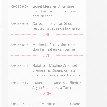
Lionel Messi en Argentine
09/08 à 9:29
pour faire ses adieux à son
père décédé
Golfech : nouvel arrêt du
09/08 à 9:09
réacteur à cause de la chaleur
08H
Marine Le Pen renforce son
09/08 à 8:02
clan familial en campagne
07H
Natation : Maxime Grousset
09/08 à 7:24
prépare les Championnats
d'Europe malgré une blessure
Ekaterina Alexandrova élimine
09/08 à 7:15
Aryna Sabalenka à Toronto
20H
Jorge Martin domine le Grand
08/08 à 20:18