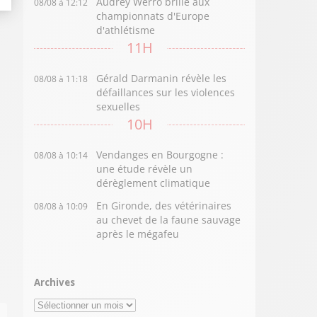
Audrey Werro brille aux
08/08 à 12:12
championnats d'Europe
d'athlétisme
11H
Gérald Darmanin révèle les
08/08 à 11:18
défaillances sur les violences
sexuelles
10H
Vendanges en Bourgogne :
08/08 à 10:14
une étude révèle un
dérèglement climatique
En Gironde, des vétérinaires
08/08 à 10:09
au chevet de la faune sauvage
après le mégafeu
Archives
Archives