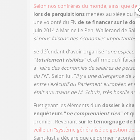
Selon nos confrères du monde, ainsi que de l
lors de perquisitions
menées au siège du F
une volonté du FN
de se financer sur le do
juin 2014 à Marine Le Pen, Wallerand de Saint
si nous faisons des économies importantes 
Se défendant d'avoir organisé "
une espèce de
"
totalement risibles
"
et affirme qu'il faisait 
à "
faire des économies de salaires de person
du FN
". Selon lui, "
il y a une divergence de vu
entre l'exécutif du Parlement européen et le
était aux mains de M. Schulz, très hostile au
Fustigeant les éléments d'un
dossier à charg
enquêteurs "
ne comprenaient rien
"
et que
premier. Revenant
sur le témoignage de l'
veille un "système généralisé de gestion des
Saint-Just a déclaré que ce dernier racontait "