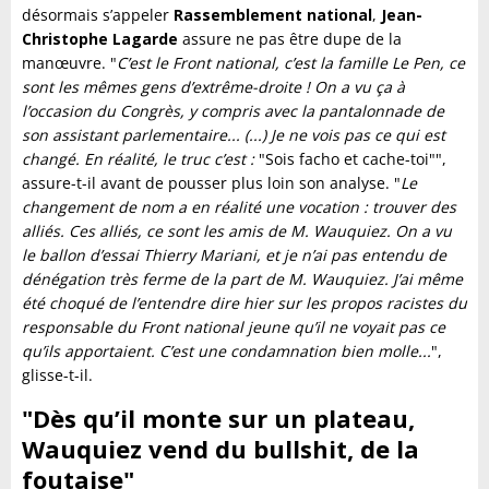
désormais s’appeler
Rassemblement national
,
Jean-
Christophe Lagarde
assure ne pas être dupe de la
manœuvre. "
C’est le Front national, c’est la famille Le Pen, ce
sont les mêmes gens d’extrême-droite ! On a vu ça à
l’occasion du Congrès, y compris avec la pantalonnade de
son assistant parlementaire... (...) Je ne vois pas ce qui est
changé. En réalité, le truc c’est :
"Sois facho et cache-toi"",
assure-t-il avant de pousser plus loin son analyse. "
Le
changement de nom a en réalité une vocation : trouver des
alliés. Ces alliés, ce sont les amis de M. Wauquiez. On a vu
le ballon d’essai Thierry Mariani, et je n’ai pas entendu de
dénégation très ferme de la part de M. Wauquiez. J’ai même
été choqué de l’entendre dire hier sur les propos racistes du
responsable du Front national jeune qu’il ne voyait pas ce
qu’ils apportaient. C’est une condamnation bien molle...
",
glisse-t-il.
"Dès qu’il monte sur un plateau,
Wauquiez vend du bullshit, de la
foutaise"