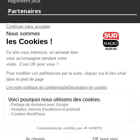
Règlement jeux
Partenaires
fiducial.fr
lyoncapitale.fr
olympique-et-lyonnais.com
L'application Iphone / Android
Téléchargez l'application
Les cookies
Gestion des cookies
Crédit photos : ©Sud Radio / Pierre Olivier
15H30
-
16H00
16H00 - 17H00
Gil Goncalves
Alexandre Delovane