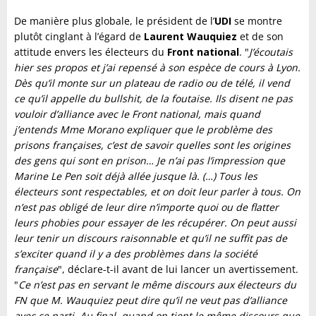
De manière plus globale, le président de l’
UDI
se montre
plutôt cinglant à l’égard de
Laurent Wauquiez
et de son
attitude envers les électeurs du
Front national
. "
J’écoutais
hier ses propos et j’ai repensé à son espèce de cours à Lyon.
Dès qu’il monte sur un plateau de radio ou de télé, il vend
ce qu’il appelle du bullshit, de la foutaise. Ils disent ne pas
vouloir d’alliance avec le Front national, mais quand
j’entends Mme Morano expliquer que le problème des
prisons françaises, c’est de savoir quelles sont les origines
des gens qui sont en prison… Je n’ai pas l’impression que
Marine Le Pen soit déjà allée jusque là. (…) Tous les
électeurs sont respectables, et on doit leur parler à tous. On
n’est pas obligé de leur dire n’importe quoi ou de flatter
leurs phobies pour essayer de les récupérer. On peut aussi
leur tenir un discours raisonnable et qu’il ne suffit pas de
s’exciter quand il y a des problèmes dans la société
française
", déclare-t-il avant de lui lancer un avertissement.
"
Ce n’est pas en servant le même discours aux électeurs du
FN que M. Wauquiez peut dire qu’il ne veut pas d’alliance
avec ce parti. Au final, quand on tient le même discours que