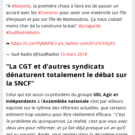
"À
#Mayotte
, la première chose à faire est de passer un
accord avec les
#Comores
pour avoir une maternité sur l’île
d’Anjouan et pas sur l’île de Mamoudzou. Ça nous coûtait
moins cher de la construire là-bas"
@jclagarde
#SudRadioMatin
➡
https://t.co/rPlyBAP0Cv
pic.twitter.com/D12YCHZyKY
— Sud Radio (@SudRadio)
13 mars 2018
"La CGT et d’autres syndicats
dénaturent totalement le débat sur
la SNCF"
Celui qui est aussi co-président du groupe
UDI, Agir et
Indépendants
à l’
Assemblée nationale
s’est par ailleurs
exprimé sur le rythme des réformes actuelles, que certains
estiment trop soutenu pour être réellement efficace. "
C’est
le problème du quinquennat. La réalité, c’est que vous avez
deux ans pour réformer, et ça fait déjà presque un an qu’il
est au pouvoir. Après, vous rentrez dans la deuxième partie.