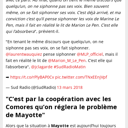
quelqu’un, on ne siphonne pas ses voix. Bien souvent
même, on se fait siphonner ses voix. C’est déjà arrivé, et ma
conviction c’est qu’il pense siphonner les voix de Marine Le
Pen, mais il fait en réalité le lit de Marion Le Pen. C’est elle
qui l’absorbera
", prévient-il.
"En tenant le même discours que quelqu’un, on ne
siphonne pas ses voix, on se fait siphonner.
@laurentwauquiez
pense siphonner
@MLP_officiel
, mais il
fait en réalité le lit de
@Marion_M_Le_Pen
. C’est elle qui
l’absorbera",
@jclagarde
#SudRadioMatin
➡
https://t.co/rPlyBAP0Cv
pic.twitter.com/TNxEEnjVpf
— Sud Radio (@SudRadio)
13 mars 2018
"C’est par la coopération avec les
Comores qu’on réglera le problème
de Mayotte"
Alors que la situation à
Mayotte
est aujourd’hui toujours