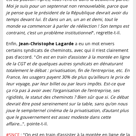
Moi je suis pour un septennat non renouvelable, parce que
je pense que le président de la République devrait avoir du
temps devant lui. Et dans un an, un an et demi, tout le
monde va commencer à parler de réélection ! Son temps est
contraint, c’est un problème institutionnel
", regrette-t-il.
Enfin,
Jean-Christophe Lagarde
a eu un mot envers
certains syndicats de cheminots, avec qui il n’est clairement
pas d’accord. "
On est en train d’assister à la montée en ligne
de la CGT et de quelques autres syndicats en dénaturant
totalement le débat : privatisation, fin de l’entreprise, etc. En
France, les usagers payent 30% de plus qu’ailleurs le prix de
leur voyage, par leur billet ou par leurs impôts. Est-ce que
ça n’a pas à avoir avec l’organisation de l’entreprise, ses
rigidités, le statut des cheminots ? Bien sûr que si. Ce débat
devrait être posé sereinement sur la table, sans qu’on nous
joue le sempiternel cinéma de la privatisation, d’autant plus
que le gouvernement est assez modeste dans cette
affaire…
", pointe-t-il.
#SNCF
: "On est en train d’assister à la montée en ligne de la