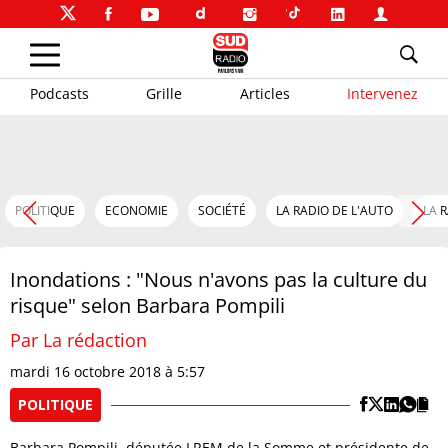
Podcasts
Grille
Articles
Intervenez
POLITIQUE
ECONOMIE
SOCIÉTÉ
LA RADIO DE L'AUTO
LA 
Inondations : "Nous n'avons pas la culture du
risque" selon Barbara Pompili
Par La rédaction
mardi 16 octobre 2018 à 5:57
POLITIQUE
Barbara Pompili, députée LREM de la Somme et présidente de