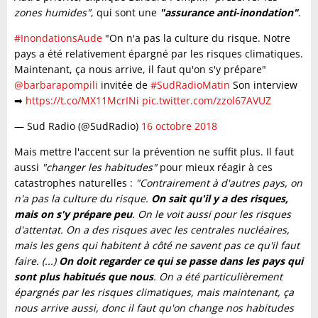
zones humides"
, qui sont une
"assurance anti-inondation"
.
#InondationsAude
"On n'a pas la culture du risque. Notre
pays a été relativement épargné par les risques climatiques.
Maintenant, ça nous arrive, il faut qu'on s'y prépare"
@barbarapompili
invitée de
#SudRadioMatin
Son interview
➡
https://t.co/MX11McrINi
pic.twitter.com/zzol67AVUZ
— Sud Radio (@SudRadio)
16 octobre 2018
Mais mettre l'accent sur la prévention ne suffit plus. Il faut
aussi
"changer les habitudes"
pour mieux réagir à ces
catastrophes naturelles :
"Contrairement à d'autres pays, on
n'a pas la culture du risque.
On sait qu'il y a des risques,
mais on s'y prépare peu
. On le voit aussi pour les risques
d'attentat. On a des risques avec les centrales nucléaires,
mais les gens qui habitent à côté ne savent pas ce qu'il faut
faire. (...)
On doit regarder ce qui se passe dans les pays qui
sont plus habitués que nous
. On a été particulièrement
épargnés par les risques climatiques, mais maintenant, ça
nous arrive aussi, donc il faut qu'on change nos habitudes