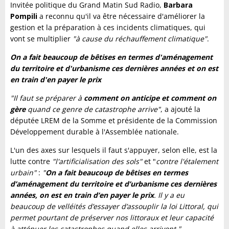
Invitée politique du Grand Matin Sud Radio,
Barbara
Pompili
a reconnu qu'il va être nécessaire d'améliorer la
gestion et la préparation à ces incidents climatiques, qui
vont se multiplier
"à cause du réchauffement climatique"
.
On a fait beaucoup de bêtises en termes d'aménagement
du territoire et d'urbanisme ces dernières années et on est
en train d'en payer le prix
"Il faut se préparer à
comment on anticipe et comment on
gère
quand ce genre de catastrophe arrive"
, a ajouté la
députée LREM de la Somme et présidente de la Commission
Développement durable à l'Assemblée nationale.
L'un des axes sur lesquels il faut s'appuyer, selon elle, est la
lutte contre
"l'artificialisation des sols"
et "
contre l'étalement
urbain"
:
"
On a fait beaucoup de bêtises en termes
d’aménagement du territoire et d’urbanisme ces dernières
années, on est en train d’en payer le prix
. Il y a eu
beaucoup de velléités d’essayer d’assouplir la loi Littoral, qui
permet pourtant de préserver nos littoraux et leur capacité
à atténuer les catastrophes quand elles arrivent."