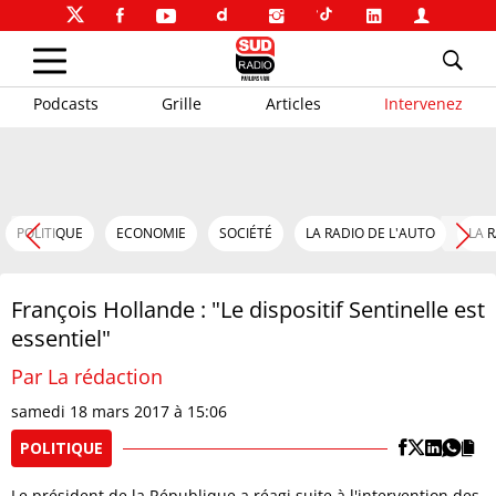
Podcasts
Grille
Articles
Intervenez
POLITIQUE
ECONOMIE
SOCIÉTÉ
LA RADIO DE L'AUTO
LA 
François Hollande : "Le dispositif Sentinelle est
essentiel"
Par La rédaction
samedi 18 mars 2017 à 15:06
POLITIQUE
Le président de la République a réagi suite à l'intervention des