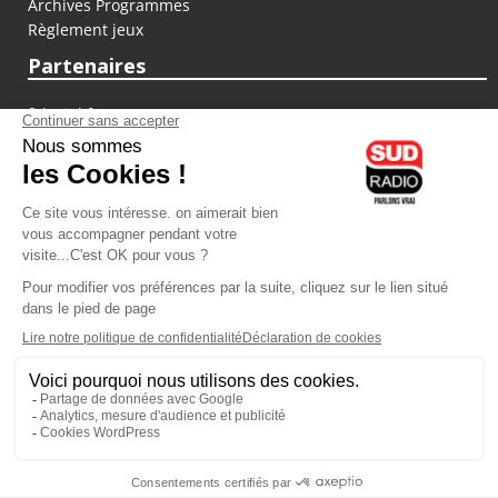
Archives Programmes
Règlement jeux
Partenaires
fiducial.fr
lyoncapitale.fr
olympique-et-lyonnais.com
L'application Iphone / Android
Téléchargez l'application
Les cookies
Gestion des cookies
Crédit photos : ©Sud Radio / Pierre Olivier