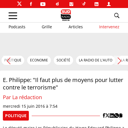
Podcasts
Grille
Articles
Intervenez
POLITIQUE
ECONOMIE
SOCIÉTÉ
LA RADIO DE L'AUTO
LA 
E. Philippe: "Il faut plus de moyens pour lutter
contre le terrorisme"
Par La rédaction
mercredi 15 juin 2016 à 7:54
POLITIQUE
Le député-maire Les Républicains du Havre Edouard Philippe a