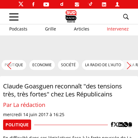
Podcasts
Grille
Articles
Intervenez
POLITIQUE
ECONOMIE
SOCIÉTÉ
LA RADIO DE L'AUTO
LA 
Claude Goasguen reconnaît "des tensions
très, très fortes" chez Les Républicains
Par La rédaction
mercredi 14 juin 2017 à 16:25
POLITIQUE
En difficulté dans ces législatives face à la forte poussée de La