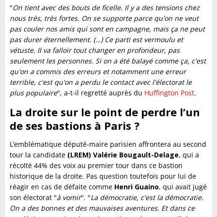
"
On tient avec des bouts de ficelle. Il y a des tensions chez
nous très, très fortes. On se supporte parce qu'on ne veut
pas couler nos amis qui sont en campagne, mais ça ne peut
pas durer éternellement. (…) Ce parti est vermoulu et
vétuste. Il va falloir tout changer en profondeur, pas
seulement les personnes. Si on a été balayé comme ça, c'est
qu'on a commis des erreurs et notamment une erreur
terrible, c'est qu'on a perdu le contact avec l'électorat le
plus populaire
", a-t-il regretté auprès du
Huffington Post
.
La droite sur le point de perdre l’un
de ses bastions à Paris ?
L’emblématique député-maire parisien affrontera au second
tour la candidate
(LREM) Valérie Bougault-Delage
, qui a
récolté 44% des voix au premier tour dans ce bastion
historique de la droite. Pas question toutefois pour lui de
réagir en cas de défaite comme
Henri Guaino
, qui avait jugé
son électorat "
à vomir
". "
La démocratie, c'est la démocratie.
On a des bonnes et des mauvaises aventures. Et dans ce