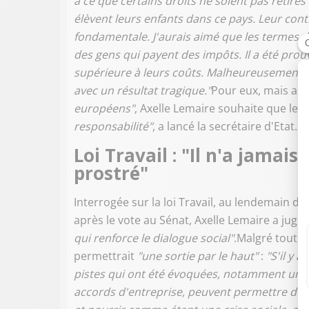
à ce que certains droits ne soient pas retirés
élèvent leurs enfants dans ce pays. Leur cont
fondamentale. J'aurais aimé que les termes
des gens qui payent des impôts. Il a été prou
supérieure à leurs coûts. Malheureusement, 
avec un résultat tragique."
Pour eux, mais au
européens"
, Axelle Lemaire souhaite que les 
responsabilité"
, a lancé la secrétaire d'Etat.
Loi Travail : "Il n'a jamai
prostré"
Interrogée sur la loi Travail, au lendemain d
après le vote au Sénat, Axelle Lemaire a jugé
qui renforce le dialogue social"
.Malgré tout, e
permettrait
"une sortie par le haut"
:
"S'il y 
pistes qui ont été évoquées, notamment une m
accords d'entreprise, peuvent permettre de so