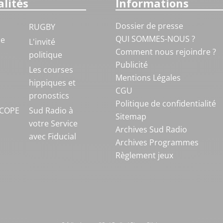
lités
Informations
Dossier de presse
RUGBY
QUI SOMMES-NOUS ?
ue
L'invité
Comment nous rejoindre ?
politique
Publicité
S
Les courses
Mentions Légales
hippiques et
CGU
pronostics
Politique de confidentialité
COPE
Sud Radio à
Sitemap
votre Service
Archives Sud Radio
avec Fiducial
Archives Programmes
Règlement jeux