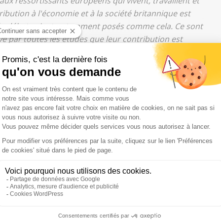
 aux ressortissants européens qui vivent, travaillent et
ribution à l'économie et à la société britannique est
 du débat soient notamment posés comme cela. Ce sont
vé par toutes les études que leur contribution est
c'est une campagne qui a été caricaturale, manipulée,
ssi pour
"les intérêts de la France et les intérêts
choses aillent vite.
"I
l faut assumer pleinement sa
s été question d'être fermé et
'une nouvelle journée de mobilisation des opposants et
 que certains syndicats
"mécomprennent le sens de la loi,
lle n'a pas écarté l'idée d'une évolution du texte qui
a eu des mécompréhensions avec des syndicats et que les
eilleure articulation entre les accords de branche et les
rtir par le haut de ce que les syndicats veulent alimenter