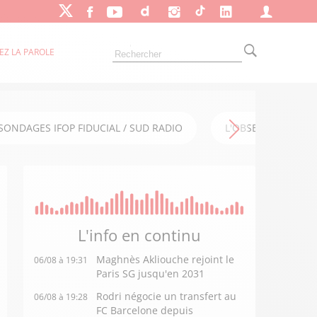
EZ LA PAROLE
SONDAGES IFOP FIDUCIAL / SUD RADIO
L'OBSERVATOIRE FI
L'info en
continu
Maghnès Akliouche rejoint le
06/08 à 19:31
Paris SG jusqu'en 2031
Rodri négocie un transfert au
06/08 à 19:28
FC Barcelone depuis