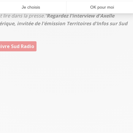
s bien sûr que ça va être regardé avec intelligence. Il n'a
ostré. Le dialogue a toujours été continu, contrairement à
 lire dans la presse."
Regardez l'interview d'Axelle
ique, invitée de l'émission Territoires d'Infos sur Sud
ivre Sud Radio