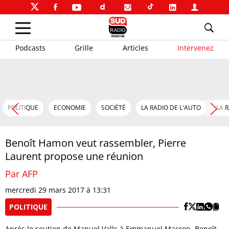
Podcasts
Grille
Articles
Intervenez
POLITIQUE
ECONOMIE
SOCIÉTÉ
LA RADIO DE L'AUTO
LA 
Benoît Hamon veut rassembler, Pierre
Laurent propose une réunion
Par AFP
mercredi 29 mars 2017 à 13:31
POLITIQUE
Après le soutien de Manuel Valls à Emmanuel Macron, Benoît