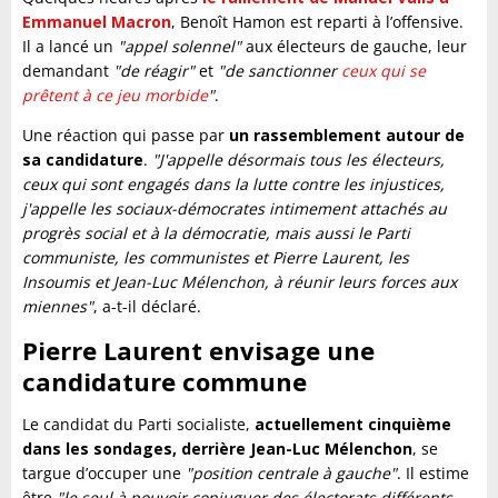
Emmanuel Macron
, Benoît Hamon est reparti à l’offensive.
Il a lancé un
"appel solennel"
aux électeurs de gauche, leur
demandant
"de réagir"
et
"de sanctionner
ceux qui se
prêtent à ce jeu morbide
"
.
Une réaction qui passe par
un rassemblement autour de
sa candidature
.
"J'appelle désormais tous les électeurs,
ceux qui sont engagés dans la lutte contre les injustices,
j'appelle les sociaux-démocrates intimement attachés au
progrès social et à la démocratie, mais aussi le Parti
communiste, les communistes et Pierre Laurent, les
Insoumis et Jean-Luc Mélenchon, à réunir leurs forces aux
miennes"
, a-t-il déclaré.
Pierre Laurent envisage une
candidature commune
Le candidat du Parti socialiste,
actuellement cinquième
dans les sondages, derrière Jean-Luc Mélenchon
, se
targue d’occuper une
"position centrale à gauche"
. Il estime
être
"le seul à pouvoir conjuguer des électorats différents,