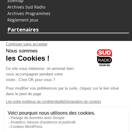
Sitemap
Archives Sud Radio
Archives Programmes
Règlement jeux
Partenaires
fiducial.fr
lyoncapitale.fr
olympique-et-lyonnais.com
L'application Iphone / Android
Téléchargez l'application
Les cookies
Gestion des cookies
Crédit photos : ©Sud Radio / Pierre Olivier