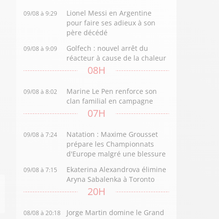
Lionel Messi en Argentine
09/08 à 9:29
pour faire ses adieux à son
père décédé
Golfech : nouvel arrêt du
09/08 à 9:09
réacteur à cause de la chaleur
08H
Marine Le Pen renforce son
09/08 à 8:02
clan familial en campagne
07H
Natation : Maxime Grousset
09/08 à 7:24
prépare les Championnats
d'Europe malgré une blessure
Ekaterina Alexandrova élimine
09/08 à 7:15
Aryna Sabalenka à Toronto
20H
Jorge Martin domine le Grand
08/08 à 20:18