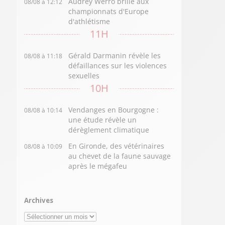
Audrey Werro brille aux
08/08 à 12:12
championnats d'Europe
d'athlétisme
11H
Gérald Darmanin révèle les
08/08 à 11:18
défaillances sur les violences
sexuelles
10H
Vendanges en Bourgogne :
08/08 à 10:14
une étude révèle un
dérèglement climatique
En Gironde, des vétérinaires
08/08 à 10:09
au chevet de la faune sauvage
après le mégafeu
Archives
Archives