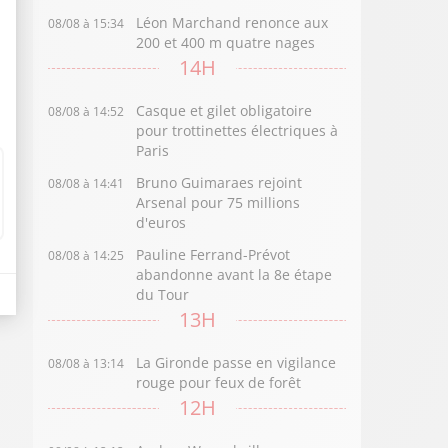
Léon Marchand renonce aux
08/08 à 15:34
200 et 400 m quatre nages
14H
Casque et gilet obligatoire
08/08 à 14:52
pour trottinettes électriques à
Paris
Bruno Guimaraes rejoint
08/08 à 14:41
Arsenal pour 75 millions
d'euros
Pauline Ferrand-Prévot
08/08 à 14:25
abandonne avant la 8e étape
du Tour
13H
La Gironde passe en vigilance
08/08 à 13:14
rouge pour feux de forêt
12H