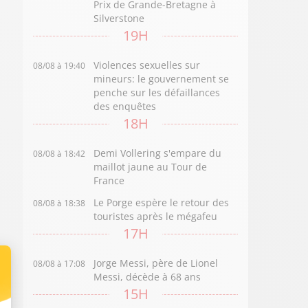
Prix de Grande-Bretagne à
Silverstone
19H
Violences sexuelles sur
08/08 à 19:40
mineurs: le gouvernement se
penche sur les défaillances
des enquêtes
18H
Demi Vollering s'empare du
08/08 à 18:42
maillot jaune au Tour de
France
Le Porge espère le retour des
08/08 à 18:38
touristes après le mégafeu
17H
Jorge Messi, père de Lionel
08/08 à 17:08
Messi, décède à 68 ans
15H