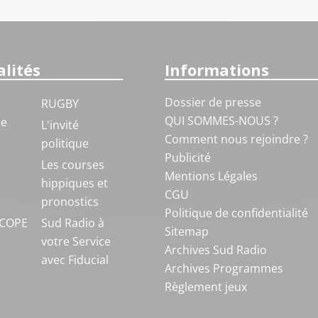
lités
Informations
Dossier de presse
RUGBY
QUI SOMMES-NOUS ?
ue
L'invité
Comment nous rejoindre ?
politique
Publicité
S
Les courses
Mentions Légales
hippiques et
CGU
pronostics
Politique de confidentialité
COPE
Sud Radio à
Sitemap
votre Service
Archives Sud Radio
avec Fiducial
Archives Programmes
Règlement jeux