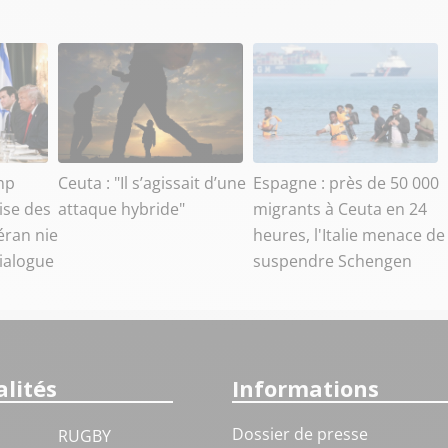
mp
Ceuta : "Il s’agissait d’une
Espagne : près de 50 000
ise des
attaque hybride"
migrants à Ceuta en 24
éran nie
heures, l'Italie menace de
dialogue
suspendre Schengen
lités
Informations
Dossier de presse
RUGBY