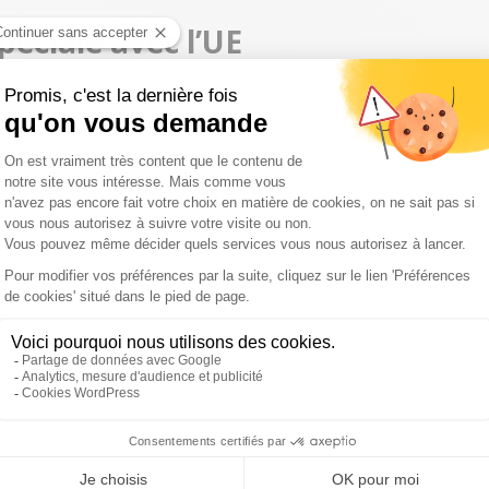
péciale avec l’UE
 Lisbonne, fin mars dernier, a marqué le
point de départ
uts responsables européens se sont succédé à Londres
nt du Parlement européen Antonio Tajani et le président du
acture salée du Brexit. Elle a été évaluée côté européen à
es questions difficiles à régler. Des compromis seront
 Davis, le ministre du Brexit, lors d'un discours à Londres.
uhaitait conserver une relation "
spéciale
" avec l’UE,
UE espère entamer les négociations après les élections
le 8 juin. Ce scrutin a été convoqué par Theresa May, qui