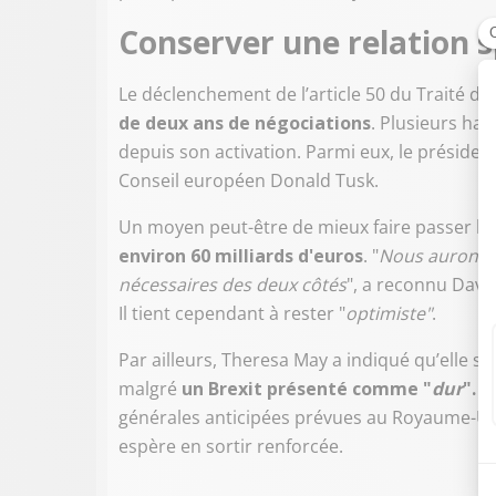
Conserver une relation s
Le déclenchement de l’article 50 du Traité de
de deux ans de négociations
. Plusieurs ha
depuis son activation. Parmi eux, le préside
Conseil européen Donald Tusk.
Un moyen peut-être de mieux faire passer la f
environ 60 milliards d'euros
. "
Nous aurons d
nécessaires des deux côtés
", a reconnu David
Il tient cependant à rester "
optimiste"
.
Par ailleurs, Theresa May a indiqué qu’elle so
malgré
un Brexit présenté comme "
dur
".
L'
générales anticipées prévues au Royaume-Uni 
espère en sortir renforcée.