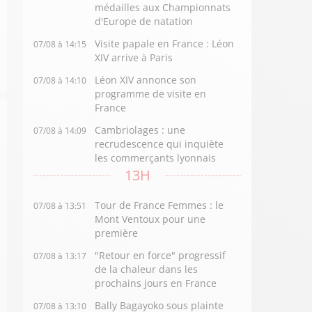
médailles aux Championnats
d'Europe de natation
Visite papale en France : Léon
07/08 à 14:15
XIV arrive à Paris
Léon XIV annonce son
07/08 à 14:10
programme de visite en
France
Cambriolages : une
07/08 à 14:09
recrudescence qui inquiète
les commerçants lyonnais
13H
Tour de France Femmes : le
07/08 à 13:51
Mont Ventoux pour une
première
"Retour en force" progressif
07/08 à 13:17
de la chaleur dans les
prochains jours en France
Bally Bagayoko sous plainte
07/08 à 13:10