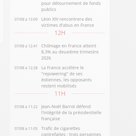
pour détournement de fonds
publics
Léon XIV rencontrera des
07/08 à 13:09
victimes d'abus en France
12H
Chômage en France atteint
07/08 à 12:41
8,3% au deuxième trimestre
2026
La France accélère le
07/08 à 12:28
"repowering" de ses
éoliennes, les opposants
restent mobilisés
11H
Jean-Noël Barrot défend
07/08 à 11:22
l'intégrité de la présidentielle
française
Trafic de cigarettes
07/08 à 11:05
contrefaites : trois personnes