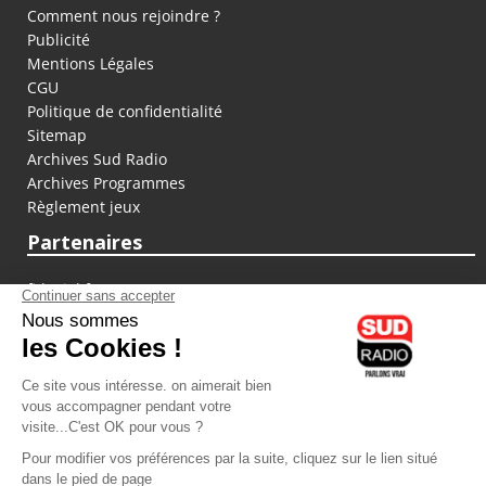
Comment nous rejoindre ?
Publicité
Mentions Légales
CGU
Politique de confidentialité
Sitemap
Archives Sud Radio
Archives Programmes
Règlement jeux
Partenaires
fiducial.fr
lyoncapitale.fr
olympique-et-lyonnais.com
L'application Iphone / Android
Téléchargez l'application