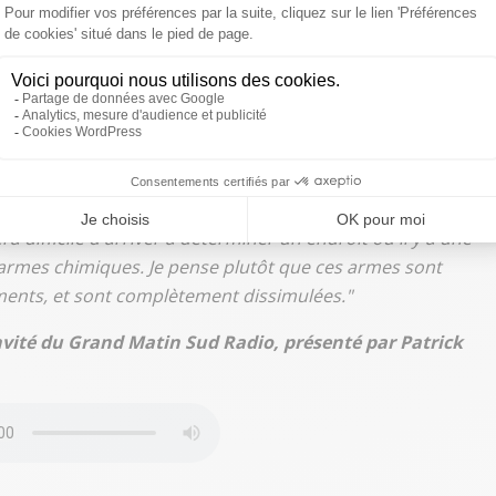
es sur les zones de production d'armes chimiques qui le
e usine où il est marqué 'Ici, on fabrique du chimique'.
pu voir qu'il y avait des tunnels où des véhicules
es souterrains. Chaque ennemi, en Syrie, est complètement
ra difficile d'arriver à déterminer un endroit où il y a une
armes chimiques. Je pense plutôt que ces armes sont
ments, et sont complètement dissimulées."
nvité du Grand Matin Sud Radio, présenté par Patrick