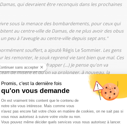
e Damas, qui devraient être reconquis dans les prochaines
 vivre sous la menace des bombardements, pour ceux qui
bitent au centre-ville de Damas, de ne plus avoir des obus
un peu à l'aveugle au centre-ville depuis sept ans."
 énormément souffert
, a ajouté Régis Le Sommier.
Les gens
r les remonter, le souk reprend vie tant bien que mal. Ces
issiles qui viennent frapper (...) Je pense qu'on va
éan de misère et qu'on va prolonger, à nouveau, la
 pour soulager notre conscience..."
utte de souffrance à un océan de misère."
@LeSommierRgis
/HHxCOQ3Egw