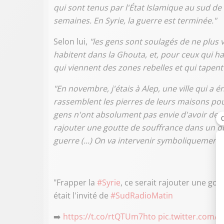
qui sont tenus par l'État Islamique au sud d
semaines. En Syrie, la guerre est terminée."
Selon lui,
"les gens sont soulagés de ne plus
habitent dans la Ghouta, et, pour ceux qui ha
qui viennent des zones rebelles et qui tapent 
"En novembre, j'étais à Alep, une ville qui a
rassemblent les pierres de leurs maisons pou
gens n'ont absolument pas envie d'avoir des m
rajouter une goutte de souffrance dans un oc
guerre (...) On va intervenir symboliquement,
"Frapper la
#Syrie
, ce serait rajouter une go
était l'invité de
#SudRadioMatin
➡️
https://t.co/rtQTUm7hto
pic.twitter.com