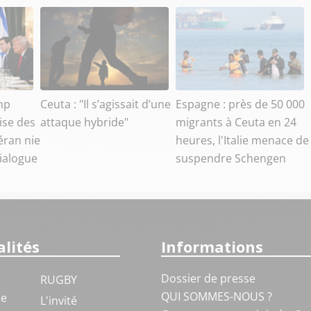
mp
Ceuta : "Il s’agissait d’une
Espagne : près de 50 000
ise des
attaque hybride"
migrants à Ceuta en 24
éran nie
heures, l'Italie menace de
dialogue
suspendre Schengen
lités
Informations
Dossier de presse
RUGBY
QUI SOMMES-NOUS ?
ue
L'invité