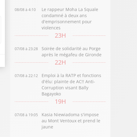
Le rappeur Moha La Squale
08/08 à 4:10
condamné à deux ans
d'emprisonnement pour
violences
23H
Soirée de solidarité au Porge
07/08 à 23:28
après le mégafeu de Gironde
22H
Emploi à la RATP et fonctions
07/08 à 22:12
d'élu: plainte de AC!! Anti-
Corruption visant Bally
Bagayoko
19H
Kasia Niewiadoma s'impose
07/08 à 19:05
au Mont Ventoux et prend le
jaune