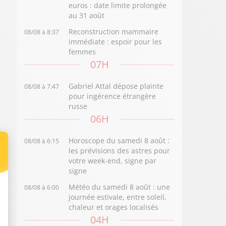
euros : date limite prolongée
au 31 août
Reconstruction mammaire
08/08 à 8:37
immédiate : espoir pour les
femmes
07H
Gabriel Attal dépose plainte
08/08 à 7:47
pour ingérence étrangère
russe
06H
Horoscope du samedi 8 août :
08/08 à 6:15
les prévisions des astres pour
votre week-end, signe par
signe
Météo du samedi 8 août : une
08/08 à 6:00
journée estivale, entre soleil,
chaleur et orages localisés
04H