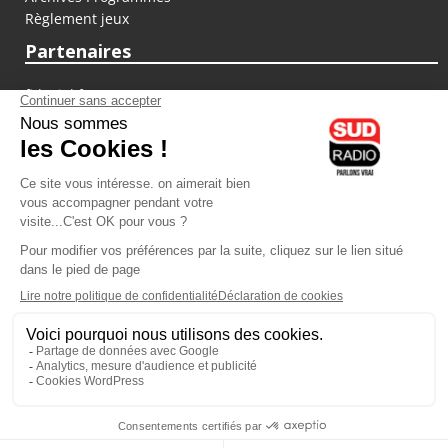
Règlement jeux
Partenaires
fiducial.fr
lyoncapitale.fr
olympique-et-lyonnais.com
L'application Iphone / Android
Téléchargez l'application
Les cookies
Gestion des cookies
Crédit photos : ©Sud Radio / Pierre Olivier
22H00
-
00H00
23H00 - 00H00