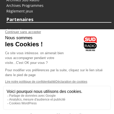
Archives Programmes
Règlement jeux
Partenaires
fiducial.fr
lyoncapitale.fr
olympique-et-lyonnais.com
L'application Iphone / Android
Téléchargez l'application
Les cookies
Gestion des cookies
Crédit photos : ©Sud Radio / Pierre Olivier