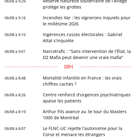
Réserve naturelle souterraine de l'Ariège
06/08 à 9:29
protège les grottes
Incendies Var : les vignerons inquiets pour
06/08 à 9:16
le millésime 2026
Ingérences russes électorales : Gabriel
06/08 à 9:10
Attal s'inquiète
Narcotrafic : "Sans intervention de l'État, la
06/08 à 9:01
DZ Mafia peut devenir une vraie mafia"
08H
Mortalité infantile en France : les vrais
06/08 à 8:48
chiffres cachés ?
Centre renforcé d'urgences psychiatriques
06/08 à 8:26
apaise les patients
Arthur Fils avance au 3e tour du Masters
06/08 à 8:19
1000 de Montréal
Le FLNC-UC rejette l'autonomie pour la
06/08 à 8:07
Corse et menace les étrangers