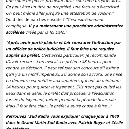
une copie de pièces prouvant qu’ils sont bien propriétaires.
Ce peut être un titre de propriété, une facture d’électricité…
On peut même aller jusqu’à une attestation de voisins."
Quid des démarches ensuite ?
"C’est extrêmement
compliqué.
Il y a maintenant une procédure administrative
accélérée
créée par la loi Dalo."
"
Après avoir porté plainte et fait constater l’infraction par
un officier de police judiciaire, il faut faire une requête
auprès du préfet.
C’est assez particulier, je recommande
d’avoir recours à un avocat. Le préfet a 48 heures pour
rendre sa décision. Il peut refuser son concours s’il estime
qu’il y a un motif impérieux. S’il donne son accord, une mise
en demeure est notifiée aux squatters qui ont au minimum
24 heures pour quitter le logement. S’ils n’ont pas quitté les
lieux dans le délai, le préfet doit procéder à l’évacuation
forcée du logement, même pendant la période hivernale.
Mais il faut être clair : le préfet a autre chose à faire..."
Retrouvez "Sud Radio vous explique" chaque jour à 7h40
dans le Grand Matin Sud Radio avec Patrick Roger et Cécile
de Ménibus.