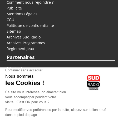
Comment nous rejoindre ?
Publicité
Mentions Légales
CGU
Politique de confidentialité
Sitemap
Archives Sud Radio
Archives Programmes
Règlement jeux
Partenaires
fiducial.fr
lyoncapitale.fr
olympique-et-lyonnais.com
L'application Iphone / Android
Téléchargez l'application