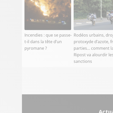
Incendies : que se passe-
Rodéos urbains, dro
t-il dans la tête d’un
protoxyde d’azote, f
pyromane ?
parties… comment la
Ripost va alourdir le
sanctions
Actua