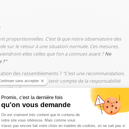
e
sont proportionnelles. C’est là que notre observatoire des
tude sur le retour à une situation normale. Ces mesures,
viendront-elles celles que l’on a connues avant ?
Ne
e ?"
mitation des rassemblements ?
"C’est une recommandation,
on de la liberté, il faut tenir compte de la responsabilité
ercitive."
matin”
di au vendredi à 7h12 sur Sud Radio, dans la matinale
iquez-ici !