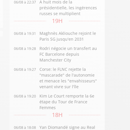
A huit mois de la
06/08 à 22:37
présidentielle, les ingérences
russes se multiplient
19H
Maghnès Akliouche rejoint le
06/08 à 19:31
Paris SG jusqu'en 2031
Rodri négocie un transfert au
06/08 à 19:28
FC Barcelone depuis
Manchester City
Corse: le FLNC rejette la
06/08 à 19:27
"mascarade" de l'autonomie
et menace les "envahisseurs"
venant vivre sur l'île
Kim Le Court remporte la 6e
06/08 à 19:20
étape du Tour de France
Femmes
18H
Yan Diomandé signe au Real
06/08 à 18:08