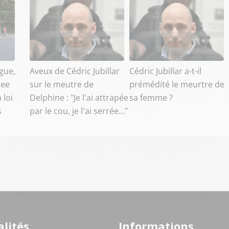
gue,
Aveux de Cédric Jubillar
Cédric Jubillar a-t-il
ree
sur le meutre de
prémédité le meurtre de
 loi
Delphine : "Je l'ai attrapée
sa femme ?
s
par le cou, je l'ai serrée…"
lités
Informations