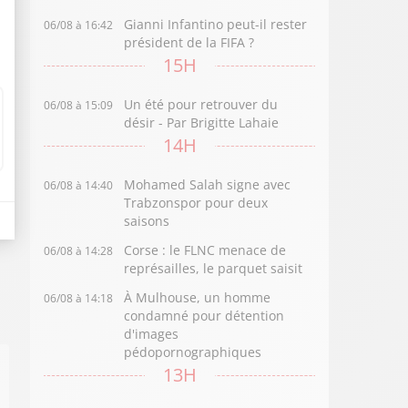
Gianni Infantino peut-il rester
06/08 à 16:42
président de la FIFA ?
15H
Un été pour retrouver du
06/08 à 15:09
désir - Par Brigitte Lahaie
14H
Mohamed Salah signe avec
06/08 à 14:40
Trabzonspor pour deux
saisons
Corse : le FLNC menace de
06/08 à 14:28
représailles, le parquet saisit
À Mulhouse, un homme
06/08 à 14:18
condamné pour détention
d'images
pédopornographiques
13H