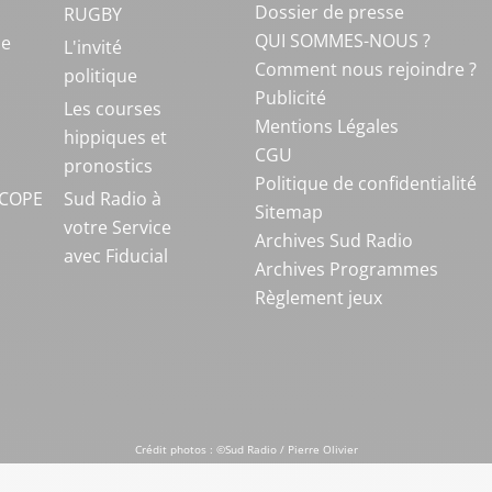
Dossier de presse
RUGBY
QUI SOMMES-NOUS ?
ue
L'invité
Comment nous rejoindre ?
politique
Publicité
S
Les courses
Mentions Légales
hippiques et
CGU
pronostics
Politique de confidentialité
COPE
Sud Radio à
Sitemap
votre Service
Archives Sud Radio
avec Fiducial
Archives Programmes
Règlement jeux
Crédit photos : ©Sud Radio / Pierre Olivier