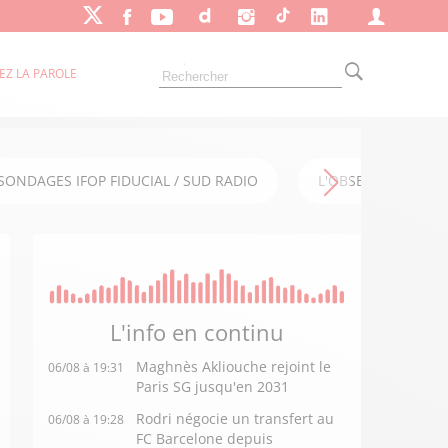
EZ LA PAROLE
SONDAGES IFOP FIDUCIAL / SUD RADIO
L'OBSERVATOIRE FI
L'info en
continu
Maghnès Akliouche rejoint le
06/08 à 19:31
Paris SG jusqu'en 2031
Rodri négocie un transfert au
06/08 à 19:28
FC Barcelone depuis