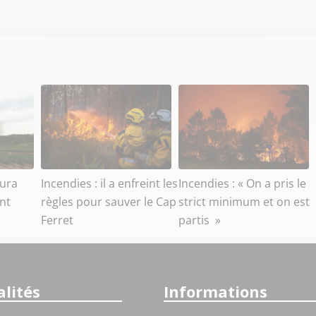
aura
Incendies : il a enfreint les
Incendies : « On a pris le
ant
règles pour sauver le Cap
strict minimum et on est
Ferret
partis »
lités
Informations