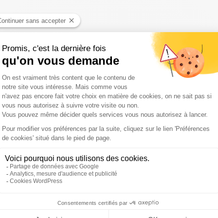
r nos confrères de l'AFP, ce fonctionnaire - membre d'une
agnie de sécurisation et d'intervention (CSI) qui avait été
vention sur des feux de poubelles. Ces derniers avaient
aine d'individus
".
les lieux, les policiers de la CSI se sont à leur tour
leurs, pour des raisons encore inexpliquées, "
s'est