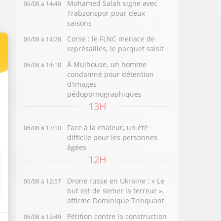
Mohamed Salah signe avec
06/08 à 14:40
Trabzonspor pour deux
saisons
Corse : le FLNC menace de
06/08 à 14:28
représailles, le parquet saisit
À Mulhouse, un homme
06/08 à 14:18
condamné pour détention
d'images
pédopornographiques
13H
Face à la chaleur, un été
06/08 à 13:10
difficile pour les personnes
âgées
12H
Drone russe en Ukraine : « Le
06/08 à 12:57
but est de semer la terreur »,
affirme Dominique Trinquant
Pétition contre la construction
06/08 à 12:49