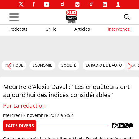
Podcasts
Grille
Articles
Intervenez
POLITIQUE
ECONOMIE
SOCIÉTÉ
LA RADIO DE L'AUTO
LA 
Meurtre d’Alexia Daval : "Les enquêteurs ont
aujourd’hui des indices considérables"
Par La rédaction
mercredi 8 novembre 2017 à 9:52
FAITS DIVERS
Onze jours après la disparition d’Alexia Daval, les obsèques de