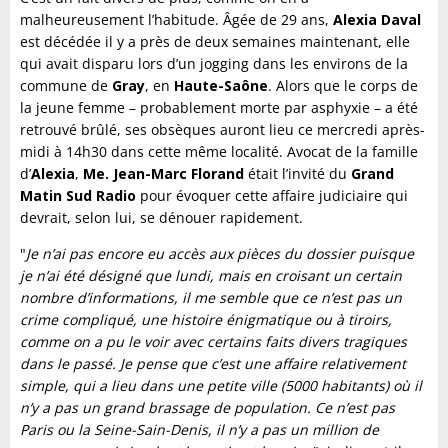
malheureusement l’habitude. Âgée de 29 ans,
Alexia Daval
est décédée il y a près de deux semaines maintenant, elle
qui avait disparu lors d’un jogging dans les environs de la
commune de
Gray
, en
Haute-Saône
. Alors que le corps de
la jeune femme – probablement morte par asphyxie – a été
retrouvé brûlé, ses obsèques auront lieu ce mercredi après-
midi à 14h30 dans cette même localité. Avocat de la famille
d’
Alexia
,
Me. Jean-Marc Florand
était l’invité du
Grand
Matin Sud Radio
pour évoquer cette affaire judiciaire qui
devrait, selon lui, se dénouer rapidement.
"
Je n’ai pas encore eu accès aux pièces du dossier puisque
je n’ai été désigné que lundi, mais en croisant un certain
nombre d’informations, il me semble que ce n’est pas un
crime compliqué, une histoire énigmatique ou à tiroirs,
comme on a pu le voir avec certains faits divers tragiques
dans le passé. Je pense que c’est une affaire relativement
simple, qui a lieu dans une petite ville (5000 habitants) où il
n’y a pas un grand brassage de population. Ce n’est pas
Paris ou la Seine-Sain-Denis, il n’y a pas un million de