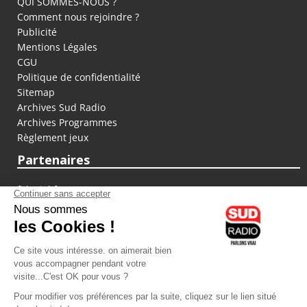
QUI SOMMES-NOUS ?
Comment nous rejoindre ?
Publicité
Mentions Légales
CGU
Politique de confidentialité
Sitemap
Archives Sud Radio
Archives Programmes
Règlement jeux
Partenaires
fiducial.fr
lyoncapitale.fr
olympique-et-lyonnais.com
L'application Iphone / Android
Téléchargez l'application