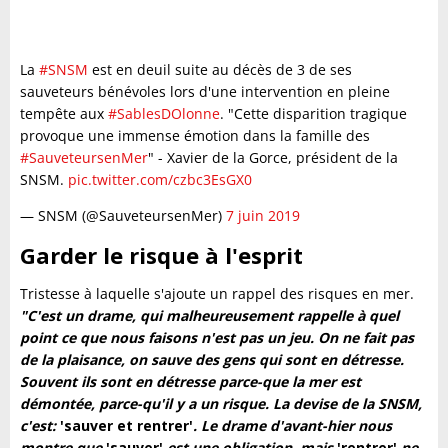
La
#SNSM
est en deuil suite au décès de 3 de ses
sauveteurs bénévoles lors d'une intervention en pleine
tempête aux
#SablesDOlonne
. "Cette disparition tragique
provoque une immense émotion dans la famille des
#SauveteursenMer
" - Xavier de la Gorce, président de la
SNSM.
pic.twitter.com/czbc3EsGX0
— SNSM (@SauveteursenMer)
7 juin 2019
Garder le risque à l'esprit
Tristesse à laquelle s'ajoute un rappel des risques en mer.
"C'est un drame, qui malheureusement rappelle à quel
point ce que nous faisons n'est pas un jeu. On ne fait pas
de la plaisance, on sauve des gens qui sont en détresse.
Souvent ils sont en détresse parce-que la mer est
démontée, parce-qu'il y a un risque. La devise de la SNSM,
c'est:
'sauver et rentrer'
. Le drame d'avant-hier nous
montre que
'sauver'
est une obligation, mais
'rentrer'
ne