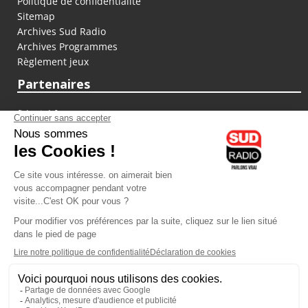
Politique de confidentialité
Sitemap
Archives Sud Radio
Archives Programmes
Règlement jeux
Partenaires
fiducial.fr
lyoncapitale.fr
olympique-et-lyonnais.com
L'application Iphone / Android
Téléchargez l'application
Les cookies
Gestion des cookies