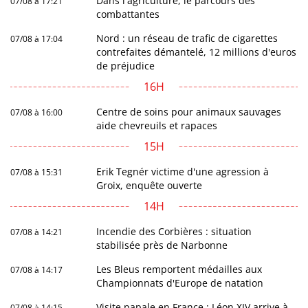
Dans l'agriculture, le parcours des
07/08 à 17:21
combattantes
Nord : un réseau de trafic de cigarettes
07/08 à 17:04
contrefaites démantelé, 12 millions d'euros
de préjudice
16H
Centre de soins pour animaux sauvages
07/08 à 16:00
aide chevreuils et rapaces
15H
Erik Tegnér victime d'une agression à
07/08 à 15:31
Groix, enquête ouverte
14H
Incendie des Corbières : situation
07/08 à 14:21
stabilisée près de Narbonne
Les Bleus remportent médailles aux
07/08 à 14:17
Championnats d'Europe de natation
Visite papale en France : Léon XIV arrive à
07/08 à 14:15